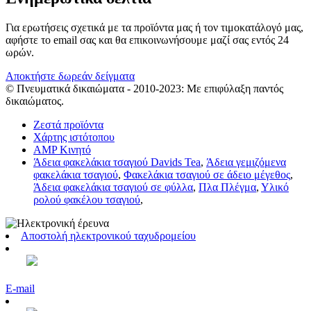
Για ερωτήσεις σχετικά με τα προϊόντα μας ή τον τιμοκατάλογό μας,
αφήστε το email σας και θα επικοινωνήσουμε μαζί σας εντός 24
ωρών.
Αποκτήστε δωρεάν δείγματα
© Πνευματικά δικαιώματα - 2010-2023: Με επιφύλαξη παντός
δικαιώματος.
Ζεστά προϊόντα
Χάρτης ιστότοπου
AMP Κινητό
Άδεια φακελάκια τσαγιού Davids Tea
,
Άδεια γεμιζόμενα
φακελάκια τσαγιού
,
Φακελάκια τσαγιού σε άδειο μέγεθος
,
Άδεια φακελάκια τσαγιού σε φύλλα
,
Πλα Πλέγμα
,
Υλικό
ρολού φακέλου τσαγιού
,
Αποστολή ηλεκτρονικού ταχυδρομείου
E-mail