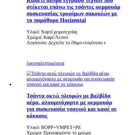
Καφετί άσπρο έγγραφο τεχνών που
στέκεται επάνω τις τσάντες φερμουάρ
συσκευασίας τροφίμων σακουλών με
το παράθυρο Horizental
Υλικό: Χαρτί χειροτεχνίας
Χρώμα: Καφέ/Λευκό
Λογότυπο: Δεχτείτε το έθιμο
«
λογότυπο s
έρευνα
λεπτομέρεια
Τσάντα οκτώ πλευρών με βαλβίδα
αέρα, αλουμινόχαρτο με φερμουάρ
για συσκευασία τσαγιού και καφέ σε
κόκκους
Υλικό: BOPP+VMPET+PE
Χρώμα: Προσαρμόστε το χρώμα