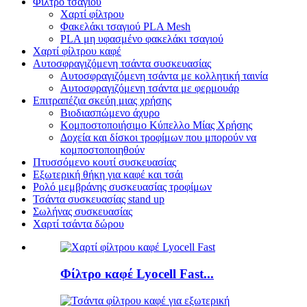
Φίλτρο τσαγιού
Χαρτί φίλτρου
Φακελάκι τσαγιού PLA Mesh
PLA μη υφασμένο φακελάκι τσαγιού
Χαρτί φίλτρου καφέ
Αυτοσφραγιζόμενη τσάντα συσκευασίας
Αυτοσφραγιζόμενη τσάντα με κολλητική ταινία
Αυτοσφραγιζόμενη τσάντα με φερμουάρ
Επιτραπέζια σκεύη μιας χρήσης
Βιοδιασπώμενο άχυρο
Κομποστοποιήσιμο Κύπελλο Μίας Χρήσης
Δοχεία και δίσκοι τροφίμων που μπορούν να
κομποστοποιηθούν
Πτυσσόμενο κουτί συσκευασίας
Εξωτερική θήκη για καφέ και τσάι
Ρολό μεμβράνης συσκευασίας τροφίμων
Τσάντα συσκευασίας stand up
Σωλήνας συσκευασίας
Χαρτί τσάντα δώρου
Φίλτρο καφέ Lyocell Fast...