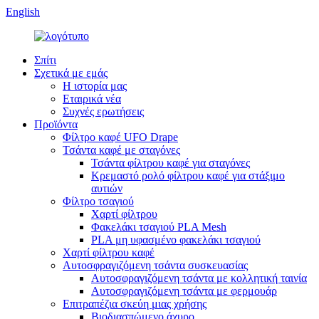
English
Σπίτι
Σχετικά με εμάς
Η ιστορία μας
Εταιρικά νέα
Συχνές ερωτήσεις
Προϊόντα
Φίλτρο καφέ UFO Drape
Τσάντα καφέ με σταγόνες
Τσάντα φίλτρου καφέ για σταγόνες
Κρεμαστό ρολό φίλτρου καφέ για στάξιμο
αυτιών
Φίλτρο τσαγιού
Χαρτί φίλτρου
Φακελάκι τσαγιού PLA Mesh
PLA μη υφασμένο φακελάκι τσαγιού
Χαρτί φίλτρου καφέ
Αυτοσφραγιζόμενη τσάντα συσκευασίας
Αυτοσφραγιζόμενη τσάντα με κολλητική ταινία
Αυτοσφραγιζόμενη τσάντα με φερμουάρ
Επιτραπέζια σκεύη μιας χρήσης
Βιοδιασπώμενο άχυρο