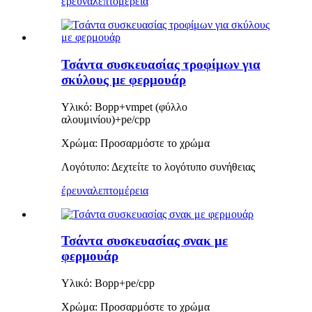
έρευνα
λεπτομέρεια
Τσάντα συσκευασίας τροφίμων για
σκύλους με φερμουάρ
Υλικό: Bopp+vmpet (φύλλο
αλουμινίου)+pe/cpp
Χρώμα: Προσαρμόστε το χρώμα
Λογότυπο: Δεχτείτε το λογότυπο συνήθειας
έρευνα
λεπτομέρεια
Τσάντα συσκευασίας σνακ με
φερμουάρ
Υλικό: Bopp+pe/cpp
Χρώμα: Προσαρμόστε το χρώμα