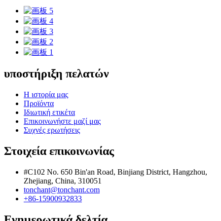
υποστήριξη πελατών
Η ιστορία μας
Προϊόντα
Ιδιωτική ετικέτα
Επικοινωνήστε μαζί μας
Συχνές ερωτήσεις
Στοιχεία επικοινωνίας
#C102 No. 650 Bin'an Road, Binjiang District, Hangzhou,
Zhejiang, China, 310051
tonchant@tonchant.com
+86-15900932833
Ενημερωτικά δελτία