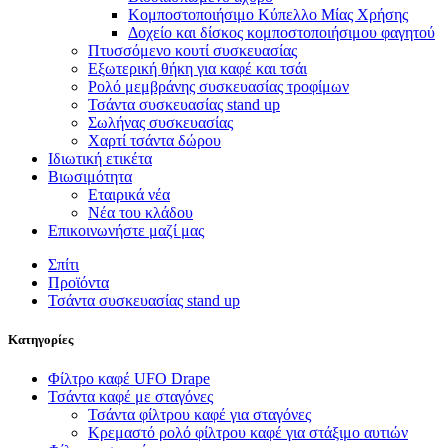
Κομποστοποιήσιμο Κύπελλο Μίας Χρήσης
Δοχείο και δίσκος κομποστοποιήσιμου φαγητού
Πτυσσόμενο κουτί συσκευασίας
Εξωτερική θήκη για καφέ και τσάι
Ρολό μεμβράνης συσκευασίας τροφίμων
Τσάντα συσκευασίας stand up
Σωλήνας συσκευασίας
Χαρτί τσάντα δώρου
Ιδιωτική ετικέτα
Βιωσιμότητα
Εταιρικά νέα
Νέα του κλάδου
Επικοινωνήστε μαζί μας
Σπίτι
Προϊόντα
Τσάντα συσκευασίας stand up
Κατηγορίες
Φίλτρο καφέ UFO Drape
Τσάντα καφέ με σταγόνες
Τσάντα φίλτρου καφέ για σταγόνες
Κρεμαστό ρολό φίλτρου καφέ για στάξιμο αυτιών