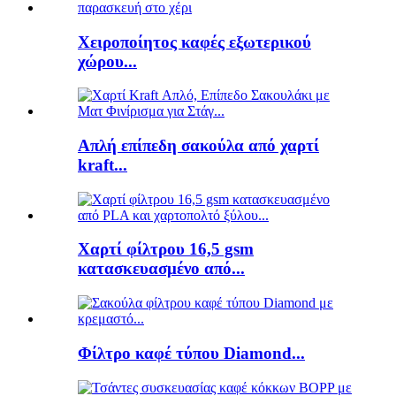
Χειροποίητος καφές εξωτερικού
χώρου...
Απλή επίπεδη σακούλα από χαρτί
kraft...
Χαρτί φίλτρου 16,5 gsm
κατασκευασμένο από...
Φίλτρο καφέ τύπου Diamond...