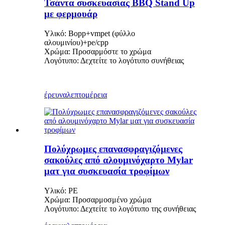
Τσάντα συσκευασίας BBQ Stand Up
με φερμουάρ
Υλικό: Bopp+vmpet (φύλλο
αλουμινίου)+pe/cpp
Χρώμα: Προσαρμόστε το χρώμα
Λογότυπο: Δεχτείτε το λογότυπο συνήθειας
έρευνα
λεπτομέρεια
Πολύχρωμες επανασφραγιζόμενες
σακούλες από αλουμινόχαρτο Mylar
ματ για συσκευασία τροφίμων
Υλικό: PE
Χρώμα: Προσαρμοσμένο χρώμα
Λογότυπο: Δεχτείτε το λογότυπο της συνήθειας