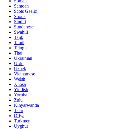
Somali
Samoan
Scots Gaelic
Shona
Sindhi
Sundanese
Swahili
Tajik
Tamil
Telugu
Thai
Ukrainian
Urdu
Uzbek
Vietnamese
Welsh
Xhosa
Yiddish
Yoruba
Zulu
Kinyarwanda
Tatar
Oriya
Turkmen
Uyghur