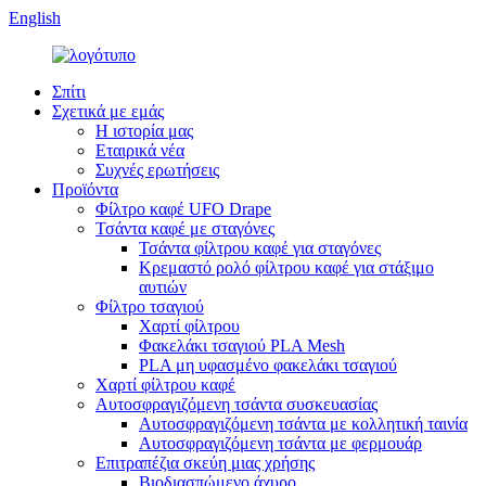
English
Σπίτι
Σχετικά με εμάς
Η ιστορία μας
Εταιρικά νέα
Συχνές ερωτήσεις
Προϊόντα
Φίλτρο καφέ UFO Drape
Τσάντα καφέ με σταγόνες
Τσάντα φίλτρου καφέ για σταγόνες
Κρεμαστό ρολό φίλτρου καφέ για στάξιμο
αυτιών
Φίλτρο τσαγιού
Χαρτί φίλτρου
Φακελάκι τσαγιού PLA Mesh
PLA μη υφασμένο φακελάκι τσαγιού
Χαρτί φίλτρου καφέ
Αυτοσφραγιζόμενη τσάντα συσκευασίας
Αυτοσφραγιζόμενη τσάντα με κολλητική ταινία
Αυτοσφραγιζόμενη τσάντα με φερμουάρ
Επιτραπέζια σκεύη μιας χρήσης
Βιοδιασπώμενο άχυρο