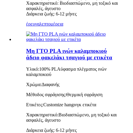
Χαρακτηριστικό: Βιοδιασπώμενο, μη τοξικό και
ασφαλές, άγευστο
Διάρκεια ζωής: 6-12 μήνες
έρευνα
λεπτομέρεια
Μη ΓΤΟ PLA ινών καλαμποκιού
άδειο φακελάκι τσαγιού με ετικέτα
Υλικό:
100% PLA
ύφασμα πλέγματος ινών
καλαμποκιού
Χρώμα:
Διαφανής
Μέθοδος σφράγισης:
Θερμική σφράγιση
Ετικέτες:
C
u
stomize hang
ινγκ
ετικέτα
Χαρακτηριστικό:
Βιοδιασπώμενο, μη τοξικό και
ασφαλές, άγευστο
Διάρκεια ζωής: 6-12 μήνες