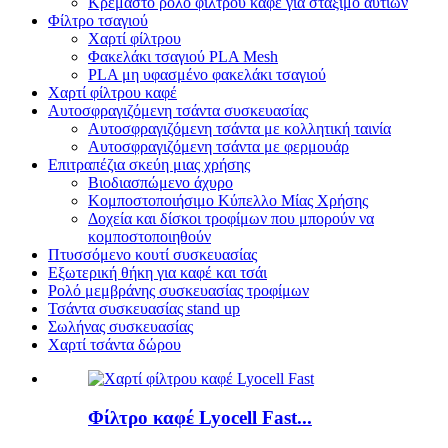
Κρεμαστό ρολό φίλτρου καφέ για στάξιμο αυτιών
Φίλτρο τσαγιού
Χαρτί φίλτρου
Φακελάκι τσαγιού PLA Mesh
PLA μη υφασμένο φακελάκι τσαγιού
Χαρτί φίλτρου καφέ
Αυτοσφραγιζόμενη τσάντα συσκευασίας
Αυτοσφραγιζόμενη τσάντα με κολλητική ταινία
Αυτοσφραγιζόμενη τσάντα με φερμουάρ
Επιτραπέζια σκεύη μιας χρήσης
Βιοδιασπώμενο άχυρο
Κομποστοποιήσιμο Κύπελλο Μίας Χρήσης
Δοχεία και δίσκοι τροφίμων που μπορούν να
κομποστοποιηθούν
Πτυσσόμενο κουτί συσκευασίας
Εξωτερική θήκη για καφέ και τσάι
Ρολό μεμβράνης συσκευασίας τροφίμων
Τσάντα συσκευασίας stand up
Σωλήνας συσκευασίας
Χαρτί τσάντα δώρου
Φίλτρο καφέ Lyocell Fast...