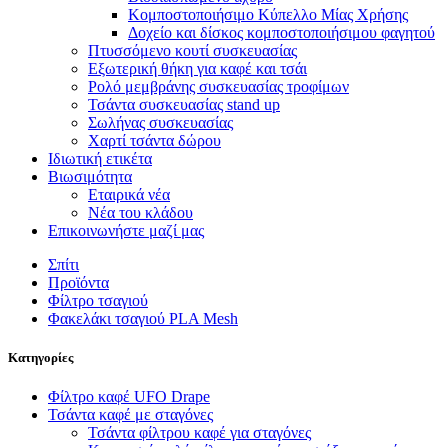
Κομποστοποιήσιμο Κύπελλο Μίας Χρήσης
Δοχείο και δίσκος κομποστοποιήσιμου φαγητού
Πτυσσόμενο κουτί συσκευασίας
Εξωτερική θήκη για καφέ και τσάι
Ρολό μεμβράνης συσκευασίας τροφίμων
Τσάντα συσκευασίας stand up
Σωλήνας συσκευασίας
Χαρτί τσάντα δώρου
Ιδιωτική ετικέτα
Βιωσιμότητα
Εταιρικά νέα
Νέα του κλάδου
Επικοινωνήστε μαζί μας
Σπίτι
Προϊόντα
Φίλτρο τσαγιού
Φακελάκι τσαγιού PLA Mesh
Κατηγορίες
Φίλτρο καφέ UFO Drape
Τσάντα καφέ με σταγόνες
Τσάντα φίλτρου καφέ για σταγόνες