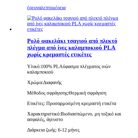
έρευνα
λεπτομέρεια
Ρολό φακελάκι τσαγιού από πλεκτό
πλέγμα από ίνες καλαμποκιού PLA
χωρίς κρεμαστές ετικέτες
Υλικό:
100% PLA
ύφασμα πλέγματος ινών
καλαμποκιού
Χρώμα:
Διαφανής
Μέθοδος σφράγισης:
Θερμική σφράγιση
Ετικέτες: Προσαρμοσμένη κρεμαστή ετικέτα
Χαρακτηριστικό:
Βιοδιασπώμενο, μη τοξικό και
ασφαλές, άγευστο
Διάρκεια ζωής: 6-12 μήνες