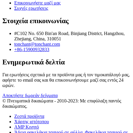
Επικοινωνήστε μαζί μας
Συχνές ερωτήσεις
Στοιχεία επικοινωνίας
#C102 No. 650 Bin'an Road, Binjiang District, Hangzhou,
Zhejiang, China, 310051
tonchant@tonchant.com
+86-15900932833
Ενημερωτικά δελτία
Για ερωτήσεις σχετικά με τα προϊόντα μας ή τον τιμοκατάλογό μας,
αφήστε το email σας και θα επικοινωνήσουμε μαζί σας εντός 24
ωρών.
Αποκτήστε δωρεάν δείγματα
© Πνευματικά δικαιώματα - 2010-2023: Με επιφύλαξη παντός
δικαιώματος.
Ζεστά προϊόντα
Χάρτης ιστότοπου
AMP Κινητό
Άδεια φακελάκια τσαγιού σε φύλλα
,
Φακελάκια τσαγιού σε