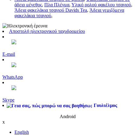
άδειο μέγεθος
,
Πλα Πλέγμα
,
Υλικό ρολού φακέλου τσαγιού
,
Άδεια φακελάκια τσαγιού Davids Tea
,
Άδεια γεμιζόμενα
φακελάκια τσαγιού
,
Αποστολή ηλεκτρονικού ταχυδρομείου
E-mail
WhatsApp
Skype
Γουλιέλμος
Android
x
English