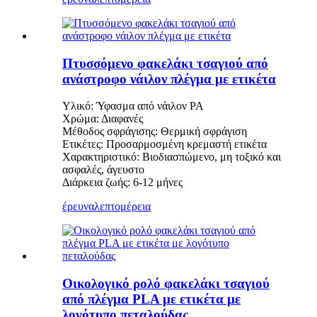
Πτυσσόμενο φακελάκι τσαγιού από
ανάστροφο νάιλον πλέγμα με ετικέτα
Υλικό: Ύφασμα από νάιλον PA
Χρώμα: Διαφανές
Μέθοδος σφράγισης: Θερμική σφράγιση
Ετικέτες: Προσαρμοσμένη κρεμαστή ετικέτα
Χαρακτηριστικό: Βιοδιασπώμενο, μη τοξικό και
ασφαλές, άγευστο
Διάρκεια ζωής: 6-12 μήνες
έρευνα
λεπτομέρεια
Οικολογικό ρολό φακελάκι τσαγιού
από πλέγμα PLA με ετικέτα με
λογότυπο πεταλούδας