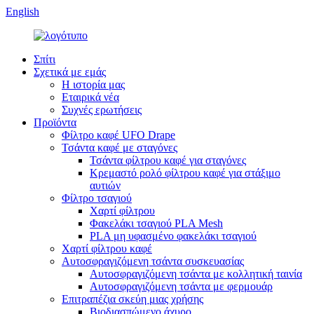
English
Σπίτι
Σχετικά με εμάς
Η ιστορία μας
Εταιρικά νέα
Συχνές ερωτήσεις
Προϊόντα
Φίλτρο καφέ UFO Drape
Τσάντα καφέ με σταγόνες
Τσάντα φίλτρου καφέ για σταγόνες
Κρεμαστό ρολό φίλτρου καφέ για στάξιμο
αυτιών
Φίλτρο τσαγιού
Χαρτί φίλτρου
Φακελάκι τσαγιού PLA Mesh
PLA μη υφασμένο φακελάκι τσαγιού
Χαρτί φίλτρου καφέ
Αυτοσφραγιζόμενη τσάντα συσκευασίας
Αυτοσφραγιζόμενη τσάντα με κολλητική ταινία
Αυτοσφραγιζόμενη τσάντα με φερμουάρ
Επιτραπέζια σκεύη μιας χρήσης
Βιοδιασπώμενο άχυρο