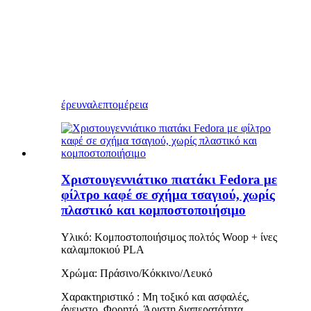
έρευνα
λεπτομέρεια
Χριστουγεννιάτικο πιατάκι Fedora με
φίλτρο καφέ σε σχήμα τσαγιού, χωρίς
πλαστικό και κομποστοποιήσιμο
Υλικό: Κομποστοποιήσιμος πολτός Woop + ίνες
καλαμποκιού PLA
Χρώμα: Πράσινο/Κόκκινο/Λευκό
Χαρακτηριστικό
:
Μη τοξικό και ασφαλές,
άγευστο
, Φορητό, Άριστη διαπερατότητα.