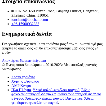
Στοιχεία επικοινωνίας
#C102 No. 650 Bin'an Road, Binjiang District, Hangzhou,
Zhejiang, China, 310051
tonchant@tonchant.com
+86-15900932833
Ενημερωτικά δελτία
Για ερωτήσεις σχετικά με τα προϊόντα μας ή τον τιμοκατάλογό μας,
αφήστε το email σας και θα επικοινωνήσουμε μαζί σας εντός 24
ωρών.
Αποκτήστε δωρεάν δείγματα
© Πνευματικά δικαιώματα - 2010-2023: Με επιφύλαξη παντός
δικαιώματος.
Ζεστά προϊόντα
Χάρτης ιστότοπου
AMP Κινητό
Πλα Πλέγμα
,
Υλικό ρολού φακέλου τσαγιού
,
Άδεια
φακελάκια τσαγιού σε φύλλα
,
Φακελάκια τσαγιού σε άδειο
μέγεθος
,
Άδεια φακελάκια τσαγιού Davids Tea
,
Άδεια
γεμιζόμενα φακελάκια τσαγιού
,