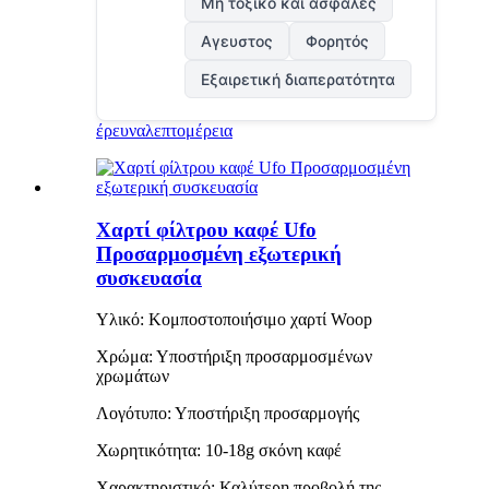
Μη τοξικό και ασφαλές
Αγευστος
Φορητός
Εξαιρετική διαπερατότητα
έρευνα
λεπτομέρεια
Χαρτί φίλτρου καφέ Ufo
Προσαρμοσμένη εξωτερική
συσκευασία
Υλικό: Κομποστοποιήσιμο χαρτί Woop
Χρώμα: Υποστήριξη προσαρμοσμένων
χρωμάτων
Λογότυπο: Υποστήριξη προσαρμογής
Χωρητικότητα: 10-18g σκόνη καφέ
Χαρακτηριστικό: Καλύτερη προβολή της