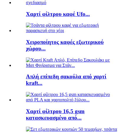
Χαρτί φίλτρου καφέ Ufo...
Χειροποίητος καφές εξωτερικού
χώρου...
Απλή επίπεδη σακούλα από χαρτί
kraft...
Χαρτί φίλτρου 16,5 gsm
κατασκευασμένο από...