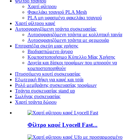
Φίλτρο τσαγιού
Χαρτί φίλτρου
Φακελάκι τσαγιού PLA Mesh
PLA μη υφασμένο φακελάκι τσαγιού
Χαρτί φίλτρου καφέ
Αυτοσφραγιζόμενη τσάντα συσκευασίας
Αυτοσφραγιζόμενη τσάντα με κολλητική ταινία
Αυτοσφραγιζόμενη τσάντα με φερμουάρ
Επιτραπέζια σκεύη μιας χρήσης
Βιοδιασπώμενο άχυρο
Κομποστοποιήσιμο Κύπελλο Μίας Χρήσης
Δοχεία και δίσκοι τροφίμων που μπορούν να
κομποστοποιηθούν
Πτυσσόμενο κουτί συσκευασίας
Εξωτερική θήκη για καφέ και τσάι
Ρολό μεμβράνης συσκευασίας τροφίμων
Τσάντα συσκευασίας stand up
Σωλήνας συσκευασίας
Χαρτί τσάντα δώρου
Φίλτρο καφέ Lyocell Fast...