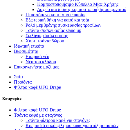
Κομποστοποιήσιμο Κύπελλο Μίας Χρήσης
Δοχείο και δίσκος κομποστοποιήσιμου φαγητού
Πτυσσόμενο κουτί συσκευασίας
Εξωτερική θήκη για καφέ και τσάι
Ρολό μεμβράνης συσκευασίας τροφίμων
Τσάντα συσκευασίας stand up
Σωλήνας συσκευασίας
Χαρτί τσάντα δώρου
Ιδιωτική ετικέτα
Βιωσιμότητα
Εταιρικά νέα
Νέα του κλάδου
Επικοινωνήστε μαζί μας
Σπίτι
Προϊόντα
Φίλτρο καφέ UFO Drape
Κατηγορίες
Φίλτρο καφέ UFO Drape
Τσάντα καφέ με σταγόνες
Τσάντα φίλτρου καφέ για σταγόνες
Κρεμαστό ρολό φίλτρου καφέ για στάξιμο αυτιών