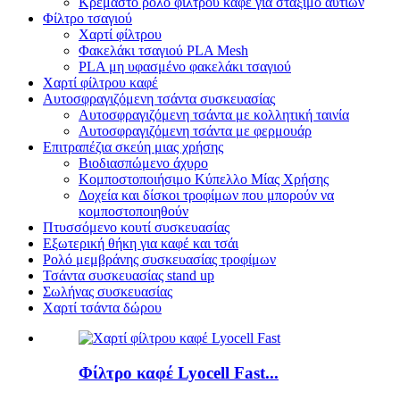
Κρεμαστό ρολό φίλτρου καφέ για στάξιμο αυτιών
Φίλτρο τσαγιού
Χαρτί φίλτρου
Φακελάκι τσαγιού PLA Mesh
PLA μη υφασμένο φακελάκι τσαγιού
Χαρτί φίλτρου καφέ
Αυτοσφραγιζόμενη τσάντα συσκευασίας
Αυτοσφραγιζόμενη τσάντα με κολλητική ταινία
Αυτοσφραγιζόμενη τσάντα με φερμουάρ
Επιτραπέζια σκεύη μιας χρήσης
Βιοδιασπώμενο άχυρο
Κομποστοποιήσιμο Κύπελλο Μίας Χρήσης
Δοχεία και δίσκοι τροφίμων που μπορούν να
κομποστοποιηθούν
Πτυσσόμενο κουτί συσκευασίας
Εξωτερική θήκη για καφέ και τσάι
Ρολό μεμβράνης συσκευασίας τροφίμων
Τσάντα συσκευασίας stand up
Σωλήνας συσκευασίας
Χαρτί τσάντα δώρου
Φίλτρο καφέ Lyocell Fast...