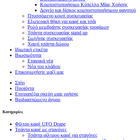
Κομποστοποιήσιμο Κύπελλο Μίας Χρήσης
Δοχείο και δίσκος κομποστοποιήσιμου φαγητού
Πτυσσόμενο κουτί συσκευασίας
Εξωτερική θήκη για καφέ και τσάι
Ρολό μεμβράνης συσκευασίας τροφίμων
Τσάντα συσκευασίας stand up
Σωλήνας συσκευασίας
Χαρτί τσάντα δώρου
Ιδιωτική ετικέτα
Βιωσιμότητα
Εταιρικά νέα
Νέα του κλάδου
Επικοινωνήστε μαζί μας
Σπίτι
Προϊόντα
Επιτραπέζια σκεύη μιας χρήσης
Βιοδιασπώμενο άχυρο
Κατηγορίες
Φίλτρο καφέ UFO Drape
Τσάντα καφέ με σταγόνες
Τσάντα φίλτρου καφέ για σταγόνες