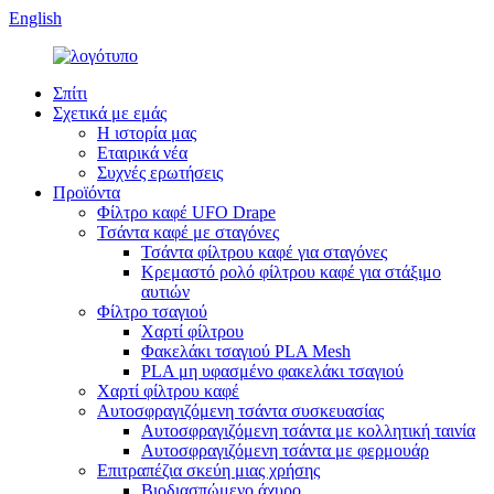
English
Σπίτι
Σχετικά με εμάς
Η ιστορία μας
Εταιρικά νέα
Συχνές ερωτήσεις
Προϊόντα
Φίλτρο καφέ UFO Drape
Τσάντα καφέ με σταγόνες
Τσάντα φίλτρου καφέ για σταγόνες
Κρεμαστό ρολό φίλτρου καφέ για στάξιμο
αυτιών
Φίλτρο τσαγιού
Χαρτί φίλτρου
Φακελάκι τσαγιού PLA Mesh
PLA μη υφασμένο φακελάκι τσαγιού
Χαρτί φίλτρου καφέ
Αυτοσφραγιζόμενη τσάντα συσκευασίας
Αυτοσφραγιζόμενη τσάντα με κολλητική ταινία
Αυτοσφραγιζόμενη τσάντα με φερμουάρ
Επιτραπέζια σκεύη μιας χρήσης
Βιοδιασπώμενο άχυρο