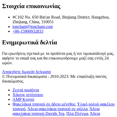
Στοιχεία επικοινωνίας
#C102 No. 650 Bin'an Road, Binjiang District, Hangzhou,
Zhejiang, China, 310051
tonchant@tonchant.com
+86-15900932833
Ενημερωτικά δελτία
Για ερωτήσεις σχετικά με τα προϊόντα μας ή τον τιμοκατάλογό μας,
αφήστε το email σας και θα επικοινωνήσουμε μαζί σας εντός 24
ωρών.
Αποκτήστε δωρεάν δείγματα
© Πνευματικά δικαιώματα - 2010-2023: Με επιφύλαξη παντός
δικαιώματος.
Ζεστά προϊόντα
Χάρτης ιστότοπου
AMP Κινητό
Φακελάκια τσαγιού σε άδειο μέγεθος
,
Υλικό ρολού φακέλου
τσαγιού
,
Άδεια φακελάκια τσαγιού σε φύλλα
,
Άδεια
φακελάκια τσαγιού Davids Tea
,
Πλα Πλέγμα
,
Άδεια