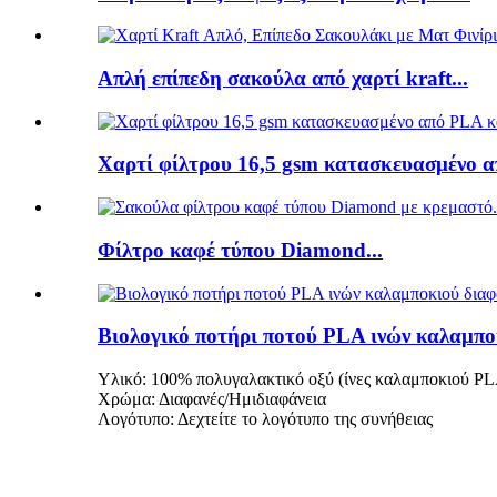
Απλή επίπεδη σακούλα από χαρτί kraft...
Χαρτί φίλτρου 16,5 gsm κατασκευασμένο απ
Φίλτρο καφέ τύπου Diamond...
Βιολογικό ποτήρι ποτού PLA ινών καλαμπο
Υλικό: 100% πολυγαλακτικό οξύ (ίνες καλαμποκιού P
Χρώμα: Διαφανές/Ημιδιαφάνεια
Λογότυπο: Δεχτείτε το λογότυπο της συνήθειας