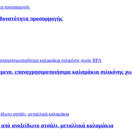
 δυνατότητα προσαρμογής
μενα, επαναχρησιμοποιήσιμα καλαμάκια σιλικόνης χω
από ανοξείδωτο ατσάλι, μεταλλικά καλαμάκια