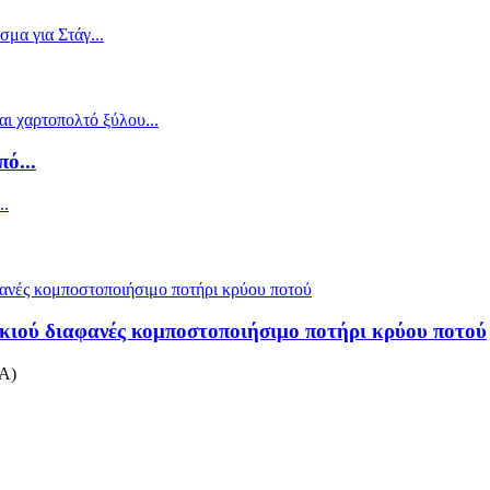
ό...
κιού διαφανές κομποστοποιήσιμο ποτήρι κρύου ποτού
LA)