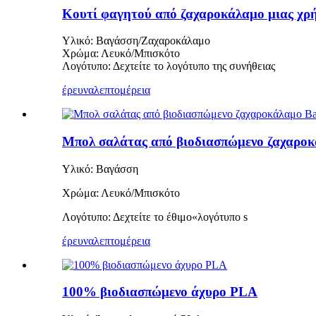
Κουτί φαγητού από ζαχαροκάλαμο μιας χρή
Υλικό: Βαγάσση/Ζαχαροκάλαμο
Χρώμα: Λευκό/Μπισκότο
Λογότυπο: Δεχτείτε το λογότυπο της συνήθειας
έρευνα
λεπτομέρεια
Μπολ σαλάτας από βιοδιασπώμενο ζαχαροκ
Υλικό: Βαγάσση
Χρώμα: Λευκό/Μπισκότο
Λογότυπο: Δεχτείτε το έθιμο
«
λογότυπο s
έρευνα
λεπτομέρεια
100% βιοδιασπώμενο άχυρο PLA