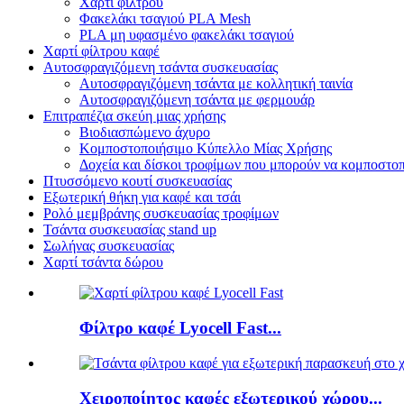
Χαρτί φίλτρου
Φακελάκι τσαγιού PLA Mesh
PLA μη υφασμένο φακελάκι τσαγιού
Χαρτί φίλτρου καφέ
Αυτοσφραγιζόμενη τσάντα συσκευασίας
Αυτοσφραγιζόμενη τσάντα με κολλητική ταινία
Αυτοσφραγιζόμενη τσάντα με φερμουάρ
Επιτραπέζια σκεύη μιας χρήσης
Βιοδιασπώμενο άχυρο
Κομποστοποιήσιμο Κύπελλο Μίας Χρήσης
Δοχεία και δίσκοι τροφίμων που μπορούν να κομποστο
Πτυσσόμενο κουτί συσκευασίας
Εξωτερική θήκη για καφέ και τσάι
Ρολό μεμβράνης συσκευασίας τροφίμων
Τσάντα συσκευασίας stand up
Σωλήνας συσκευασίας
Χαρτί τσάντα δώρου
Φίλτρο καφέ Lyocell Fast...
Χειροποίητος καφές εξωτερικού χώρου...