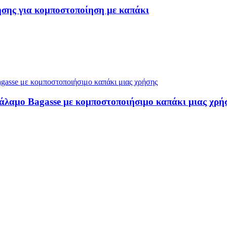
σης για κομποστοποίηση με καπάκι
άλαμο Bagasse με κομποστοποιήσιμο καπάκι μιας χρή