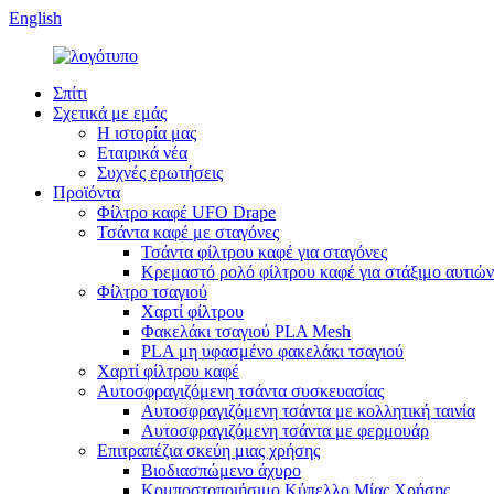
English
Σπίτι
Σχετικά με εμάς
Η ιστορία μας
Εταιρικά νέα
Συχνές ερωτήσεις
Προϊόντα
Φίλτρο καφέ UFO Drape
Τσάντα καφέ με σταγόνες
Τσάντα φίλτρου καφέ για σταγόνες
Κρεμαστό ρολό φίλτρου καφέ για στάξιμο αυτιών
Φίλτρο τσαγιού
Χαρτί φίλτρου
Φακελάκι τσαγιού PLA Mesh
PLA μη υφασμένο φακελάκι τσαγιού
Χαρτί φίλτρου καφέ
Αυτοσφραγιζόμενη τσάντα συσκευασίας
Αυτοσφραγιζόμενη τσάντα με κολλητική ταινία
Αυτοσφραγιζόμενη τσάντα με φερμουάρ
Επιτραπέζια σκεύη μιας χρήσης
Βιοδιασπώμενο άχυρο
Κομποστοποιήσιμο Κύπελλο Μίας Χρήσης