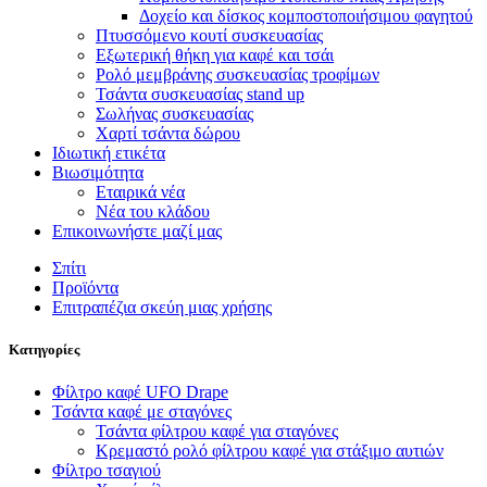
Δοχείο και δίσκος κομποστοποιήσιμου φαγητού
Πτυσσόμενο κουτί συσκευασίας
Εξωτερική θήκη για καφέ και τσάι
Ρολό μεμβράνης συσκευασίας τροφίμων
Τσάντα συσκευασίας stand up
Σωλήνας συσκευασίας
Χαρτί τσάντα δώρου
Ιδιωτική ετικέτα
Βιωσιμότητα
Εταιρικά νέα
Νέα του κλάδου
Επικοινωνήστε μαζί μας
Σπίτι
Προϊόντα
Επιτραπέζια σκεύη μιας χρήσης
Κατηγορίες
Φίλτρο καφέ UFO Drape
Τσάντα καφέ με σταγόνες
Τσάντα φίλτρου καφέ για σταγόνες
Κρεμαστό ρολό φίλτρου καφέ για στάξιμο αυτιών
Φίλτρο τσαγιού