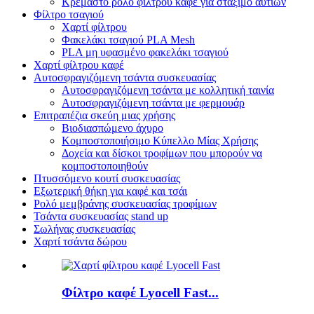
Κρεμαστό ρολό φίλτρου καφέ για στάξιμο αυτιών
Φίλτρο τσαγιού
Χαρτί φίλτρου
Φακελάκι τσαγιού PLA Mesh
PLA μη υφασμένο φακελάκι τσαγιού
Χαρτί φίλτρου καφέ
Αυτοσφραγιζόμενη τσάντα συσκευασίας
Αυτοσφραγιζόμενη τσάντα με κολλητική ταινία
Αυτοσφραγιζόμενη τσάντα με φερμουάρ
Επιτραπέζια σκεύη μιας χρήσης
Βιοδιασπώμενο άχυρο
Κομποστοποιήσιμο Κύπελλο Μίας Χρήσης
Δοχεία και δίσκοι τροφίμων που μπορούν να
κομποστοποιηθούν
Πτυσσόμενο κουτί συσκευασίας
Εξωτερική θήκη για καφέ και τσάι
Ρολό μεμβράνης συσκευασίας τροφίμων
Τσάντα συσκευασίας stand up
Σωλήνας συσκευασίας
Χαρτί τσάντα δώρου
Φίλτρο καφέ Lyocell Fast...