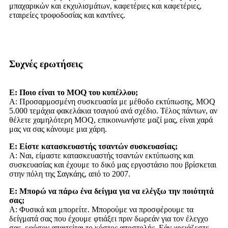
μπαχαρικών και εκχυλισμάτων, καφετέριες και καφετέριες,
εταιρείες τροφοδοσίας και καντίνες.
Συχνές ερωτήσεις
Ε: Ποιο είναι το MOQ του κυπέλλου;
Α: Προσαρμοσμένη συσκευασία με μέθοδο εκτύπωσης, MOQ
5.000 τεμάχια φακελάκια τσαγιού ανά σχέδιο. Τέλος πάντων, αν
θέλετε χαμηλότερη MOQ, επικοινωνήστε μαζί μας, είναι χαρά
μας να σας κάνουμε μια χάρη.
Ε: Είστε κατασκευαστής τσαντών συσκευασίας;
Α: Ναι, είμαστε κατασκευαστής τσαντών εκτύπωσης και
συσκευασίας και έχουμε το δικό μας εργοστάσιο που βρίσκεται
στην πόλη της Σαγκάης, από το 2007.
Ε: Μπορώ να πάρω ένα δείγμα για να ελέγξω την ποιότητά
σας;
Α: Φυσικά και μπορείτε. Μπορούμε να προσφέρουμε τα
δείγματά σας που έχουμε φτιάξει πριν δωρεάν για τον έλεγχο
σας, εφόσον απαιτείται το κόστος αποστολής. Εάν χρειάζεστε