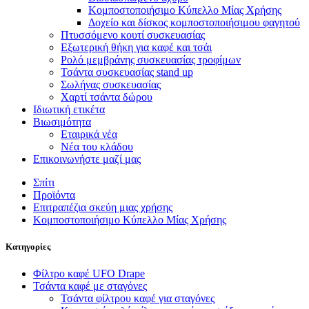
Κομποστοποιήσιμο Κύπελλο Μίας Χρήσης
Δοχείο και δίσκος κομποστοποιήσιμου φαγητού
Πτυσσόμενο κουτί συσκευασίας
Εξωτερική θήκη για καφέ και τσάι
Ρολό μεμβράνης συσκευασίας τροφίμων
Τσάντα συσκευασίας stand up
Σωλήνας συσκευασίας
Χαρτί τσάντα δώρου
Ιδιωτική ετικέτα
Βιωσιμότητα
Εταιρικά νέα
Νέα του κλάδου
Επικοινωνήστε μαζί μας
Σπίτι
Προϊόντα
Επιτραπέζια σκεύη μιας χρήσης
Κομποστοποιήσιμο Κύπελλο Μίας Χρήσης
Κατηγορίες
Φίλτρο καφέ UFO Drape
Τσάντα καφέ με σταγόνες
Τσάντα φίλτρου καφέ για σταγόνες