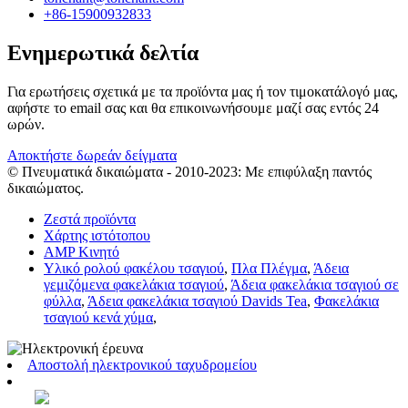
+86-15900932833
Ενημερωτικά δελτία
Για ερωτήσεις σχετικά με τα προϊόντα μας ή τον τιμοκατάλογό μας,
αφήστε το email σας και θα επικοινωνήσουμε μαζί σας εντός 24
ωρών.
Αποκτήστε δωρεάν δείγματα
© Πνευματικά δικαιώματα - 2010-2023: Με επιφύλαξη παντός
δικαιώματος.
Ζεστά προϊόντα
Χάρτης ιστότοπου
AMP Κινητό
Υλικό ρολού φακέλου τσαγιού
,
Πλα Πλέγμα
,
Άδεια
γεμιζόμενα φακελάκια τσαγιού
,
Άδεια φακελάκια τσαγιού σε
φύλλα
,
Άδεια φακελάκια τσαγιού Davids Tea
,
Φακελάκια
τσαγιού κενά χύμα
,
Αποστολή ηλεκτρονικού ταχυδρομείου