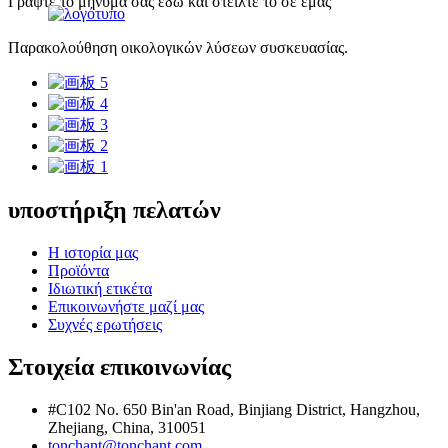
Γράψτε το μήνυμά σας εδώ και στείλτε το σε εμάς
Παρακολούθηση οικολογικών λύσεων συσκευασίας.
υποστήριξη πελατών
Η ιστορία μας
Προϊόντα
Ιδιωτική ετικέτα
Επικοινωνήστε μαζί μας
Συχνές ερωτήσεις
Στοιχεία επικοινωνίας
#C102 No. 650 Bin'an Road, Binjiang District, Hangzhou,
Zhejiang, China, 310051
tonchant@tonchant.com