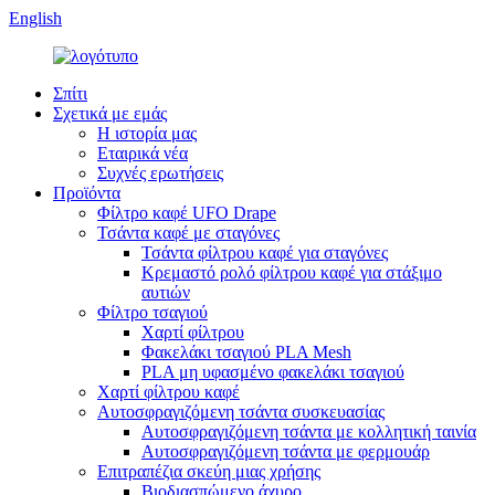
English
Σπίτι
Σχετικά με εμάς
Η ιστορία μας
Εταιρικά νέα
Συχνές ερωτήσεις
Προϊόντα
Φίλτρο καφέ UFO Drape
Τσάντα καφέ με σταγόνες
Τσάντα φίλτρου καφέ για σταγόνες
Κρεμαστό ρολό φίλτρου καφέ για στάξιμο
αυτιών
Φίλτρο τσαγιού
Χαρτί φίλτρου
Φακελάκι τσαγιού PLA Mesh
PLA μη υφασμένο φακελάκι τσαγιού
Χαρτί φίλτρου καφέ
Αυτοσφραγιζόμενη τσάντα συσκευασίας
Αυτοσφραγιζόμενη τσάντα με κολλητική ταινία
Αυτοσφραγιζόμενη τσάντα με φερμουάρ
Επιτραπέζια σκεύη μιας χρήσης
Βιοδιασπώμενο άχυρο