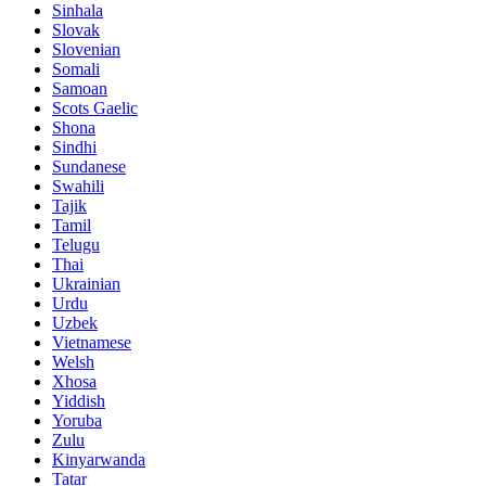
Sinhala
Slovak
Slovenian
Somali
Samoan
Scots Gaelic
Shona
Sindhi
Sundanese
Swahili
Tajik
Tamil
Telugu
Thai
Ukrainian
Urdu
Uzbek
Vietnamese
Welsh
Xhosa
Yiddish
Yoruba
Zulu
Kinyarwanda
Tatar