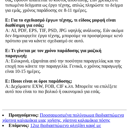
τυπωμένα δείγματα ως έργο τέχνης, απλώς πληρώστε το δείγμα
για εμάς, χρόνος παράδοσης σε 8-11 ημέρες.
Ε: Για το σχεδιασμό έργων τέχνης, τι είδους μορφή είναι
διαθέσιμη για εσάς;
Α: AI, PDF, EPS, TIF, PSD, JPG υψηλής ανάλυσης. Εάν ακόμα
δεν δημιουργείτε έργα τέχνης, μπορούμε να προσφέρουμε κενό
πρότυπο για να κάνετε σχεδιασμό σε αυτό.
Ε: Τι γίνεται με τον χρόνο παράδοσης για μαζική
παραγωγή;
Α: Ειλικρινά, εξαρτάται από την ποσότητα παραγγελίας και την
εποχή που κάνετε την παραγγελία. Γενικά, ο χρόνος παραγωγής
είναι 10-15 ημέρες.
Ε: Ποιοι είναι οι όροι παράδοσης;
Α: Δεχόμαστε EXW, FOB, CIF κ.λπ. Μπορείτε να επιλέξετε
αυτό που είναι το πιο βολικό ή οικονομικό για εσάς.
Προηγούμενος:
Προσαρμοσμένα πολύχρωμα βιοδιασπώμενα
χάρτινα καλαμάκια μιας χρήσης, χάρτινα καλαμάκια πόσης
Επόμενος:
12oz βιοδιασπώμενο φλιτζάνι καφέ με