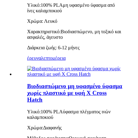
Υλικό:
100% PLA
μη υφασμένο ύφασμα από
ίνες καλαμποκιού
Χρώμα: Λευκό
Χαρακτηριστικό:
Βιοδιασπώμενο, μη τοξικό και
ασφαλές, άγευστο
Διάρκεια ζωής: 6-12 μήνες
έρευνα
λεπτομέρεια
Βιοδιασπώμενο μη υφασμένο ύφασμα
χωρίς πλαστικό με υφή X Cross
Hatch
Υλικό:
100% PLA
ύφασμα πλέγματος ινών
καλαμποκιού
Χρώμα:
Διαφανής