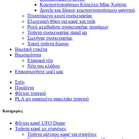
Κομποστοποιήσιμο Κύπελλο Μίας Χρήσης
Δοχείο και δίσκος κομποστοποιήσιμου φαγητού
Πτυσσόμενο κουτί συσκευασίας
Εξωτερική θήκη για καφέ και τσάι
Ρολό μεμβράνης συσκευασίας τροφίμων
Τσάντα συσκευασίας stand up
Σωλήνας συσκευασίας
Χαρτί τσάντα δώρου
Ιδιωτική ετικέτα
Βιωσιμότητα
Εταιρικά νέα
Νέα του κλάδου
Επικοινωνήστε μαζί μας
Σπίτι
Προϊόντα
Φίλτρο τσαγιού
PLA μη υφασμένο φακελάκι τσαγιού
Κατηγορίες
Φίλτρο καφέ UFO Drape
Τσάντα καφέ με σταγόνες
Τσάντα φίλτρου καφέ για σταγόνες