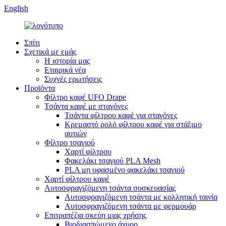
English
Σπίτι
Σχετικά με εμάς
Η ιστορία μας
Εταιρικά νέα
Συχνές ερωτήσεις
Προϊόντα
Φίλτρο καφέ UFO Drape
Τσάντα καφέ με σταγόνες
Τσάντα φίλτρου καφέ για σταγόνες
Κρεμαστό ρολό φίλτρου καφέ για στάξιμο
αυτιών
Φίλτρο τσαγιού
Χαρτί φίλτρου
Φακελάκι τσαγιού PLA Mesh
PLA μη υφασμένο φακελάκι τσαγιού
Χαρτί φίλτρου καφέ
Αυτοσφραγιζόμενη τσάντα συσκευασίας
Αυτοσφραγιζόμενη τσάντα με κολλητική ταινία
Αυτοσφραγιζόμενη τσάντα με φερμουάρ
Επιτραπέζια σκεύη μιας χρήσης
Βιοδιασπώμενο άχυρο