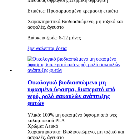
Μέθοδος σφράγισης:
Θερμική σφράγιση
Ετικέτες: Προσαρμοσμένη κρεμαστή ετικέτα
Χαρακτηριστικό:
Βιοδιασπώμενο, μη τοξικό και
ασφαλές, άγευστο
Διάρκεια ζωής: 6-12 μήνες
έρευνα
λεπτομέρεια
Οικολογικό βιοδιασπώμενο μη
υφασμένο ύφασμα, διαπερατό από
νερό, ρολό σακουλών ανάπτυξης
φυτών
Υλικό: 100% μη υφασμένο ύφασμα από ίνες
καλαμποκιού PLA
Χρώμα: Λευκό
Χαρακτηριστικό: Βιοδιασπώμενο, μη τοξικό και
ασφαλές, άγευστο