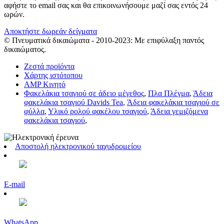
αφήστε το email σας και θα επικοινωνήσουμε μαζί σας εντός 24
ωρών.
Αποκτήστε δωρεάν δείγματα
© Πνευματικά δικαιώματα - 2010-2023: Με επιφύλαξη παντός
δικαιώματος.
Ζεστά προϊόντα
Χάρτης ιστότοπου
AMP Κινητό
Φακελάκια τσαγιού σε άδειο μέγεθος
,
Πλα Πλέγμα
,
Άδεια
φακελάκια τσαγιού Davids Tea
,
Άδεια φακελάκια τσαγιού σε
φύλλα
,
Υλικό ρολού φακέλου τσαγιού
,
Άδεια γεμιζόμενα
φακελάκια τσαγιού
,
Αποστολή ηλεκτρονικού ταχυδρομείου
E-mail
WhatsApp