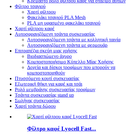
Κρεμαστό ρολό φίλτρου καφέ για στάξιμο αυτιών
Φίλτρο τσαγιού
Χαρτί φίλτρου
Φακελάκι τσαγιού PLA Mesh
PLA μη υφασμένο φακελάκι τσαγιού
Χαρτί φίλτρου καφέ
Αυτοσφραγιζόμενη τσάντα συσκευασίας
Αυτοσφραγιζόμενη τσάντα με κολλητική ταινία
Αυτοσφραγιζόμενη τσάντα με φερμουάρ
Επιτραπέζια σκεύη μιας χρήσης
Βιοδιασπώμενο άχυρο
Κομποστοποιήσιμο Κύπελλο Μίας Χρήσης
Δοχεία και δίσκοι τροφίμων που μπορούν να
κομποστοποιηθούν
Πτυσσόμενο κουτί συσκευασίας
Εξωτερική θήκη για καφέ και τσάι
Ρολό μεμβράνης συσκευασίας τροφίμων
Τσάντα συσκευασίας stand up
Σωλήνας συσκευασίας
Χαρτί τσάντα δώρου
Φίλτρο καφέ Lyocell Fast...