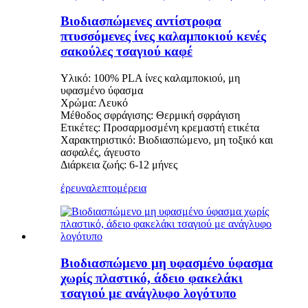
Βιοδιασπώμενες αντίστροφα
πτυσσόμενες ίνες καλαμποκιού κενές
σακούλες τσαγιού καφέ
Υλικό: 100% PLA ίνες καλαμποκιού, μη
υφασμένο ύφασμα
Χρώμα: Λευκό
Μέθοδος σφράγισης: Θερμική σφράγιση
Ετικέτες: Προσαρμοσμένη κρεμαστή ετικέτα
Χαρακτηριστικό: Βιοδιασπώμενο, μη τοξικό και
ασφαλές, άγευστο
Διάρκεια ζωής: 6-12 μήνες
έρευνα
λεπτομέρεια
Βιοδιασπώμενο μη υφασμένο ύφασμα
χωρίς πλαστικό, άδειο φακελάκι
τσαγιού με ανάγλυφο λογότυπο