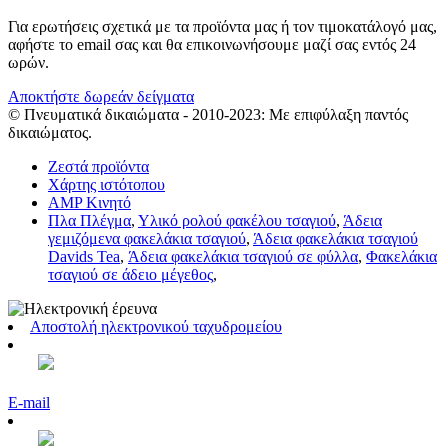
Για ερωτήσεις σχετικά με τα προϊόντα μας ή τον τιμοκατάλογό μας,
αφήστε το email σας και θα επικοινωνήσουμε μαζί σας εντός 24
ωρών.
Αποκτήστε δωρεάν δείγματα
© Πνευματικά δικαιώματα - 2010-2023: Με επιφύλαξη παντός
δικαιώματος.
Ζεστά προϊόντα
Χάρτης ιστότοπου
AMP Κινητό
Πλα Πλέγμα
,
Υλικό ρολού φακέλου τσαγιού
,
Άδεια
γεμιζόμενα φακελάκια τσαγιού
,
Άδεια φακελάκια τσαγιού
Davids Tea
,
Άδεια φακελάκια τσαγιού σε φύλλα
,
Φακελάκια
τσαγιού σε άδειο μέγεθος
,
Αποστολή ηλεκτρονικού ταχυδρομείου
E-mail