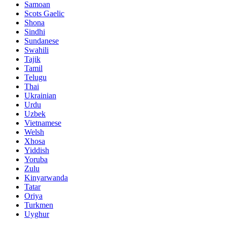
Samoan
Scots Gaelic
Shona
Sindhi
Sundanese
Swahili
Tajik
Tamil
Telugu
Thai
Ukrainian
Urdu
Uzbek
Vietnamese
Welsh
Xhosa
Yiddish
Yoruba
Zulu
Kinyarwanda
Tatar
Oriya
Turkmen
Uyghur