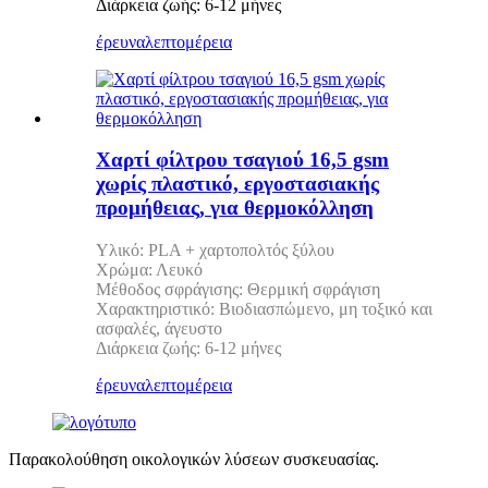
Διάρκεια ζωής: 6-12 μήνες
έρευνα
λεπτομέρεια
Χαρτί φίλτρου τσαγιού 16,5 gsm
χωρίς πλαστικό, εργοστασιακής
προμήθειας, για θερμοκόλληση
Υλικό: PLA + χαρτοπολτός ξύλου
Χρώμα: Λευκό
Μέθοδος σφράγισης: Θερμική σφράγιση
Χαρακτηριστικό: Βιοδιασπώμενο, μη τοξικό και
ασφαλές, άγευστο
Διάρκεια ζωής: 6-12 μήνες
έρευνα
λεπτομέρεια
Παρακολούθηση οικολογικών λύσεων συσκευασίας.