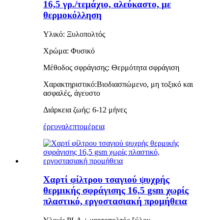
16,5 γρ./τεμάχιο, αλεύκαστο, με
θερμοκόλληση
Υλικό: Ξυλοπολτός
Χρώμα: Φυσικό
Μέθοδος σφράγισης: Θερμότητα
σφράγιση
Χαρακτηριστικό:
Βιοδιασπώμενο, μη τοξικό και
ασφαλές, άγευστο
Διάρκεια ζωής: 6-12 μήνες
έρευνα
λεπτομέρεια
Χαρτί φίλτρου τσαγιού ψυχρής
θερμικής σφράγισης 16,5 gsm χωρίς
πλαστικό, εργοστασιακή προμήθεια