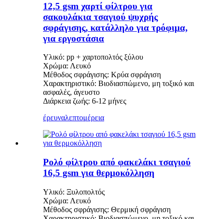
12,5 gsm χαρτί φίλτρου για
σακουλάκια τσαγιού ψυχρής
σφράγισης, κατάλληλο για τρόφιμα,
για εργοστάσια
Υλικό: pp + χαρτοπολτός ξύλου
Χρώμα: Λευκό
Μέθοδος σφράγισης: Κρύα σφράγιση
Χαρακτηριστικό: Βιοδιασπώμενο, μη τοξικό και
ασφαλές, άγευστο
Διάρκεια ζωής: 6-12 μήνες
έρευνα
λεπτομέρεια
Ρολό φίλτρου από φακελάκι τσαγιού
16,5 gsm για θερμοκόλληση
Υλικό: Ξυλοπολτός
Χρώμα: Λευκό
Μέθοδος σφράγισης: Θερμική σφράγιση
Χαρακτηριστικό: Βιοδιασπώμενο, μη τοξικό και