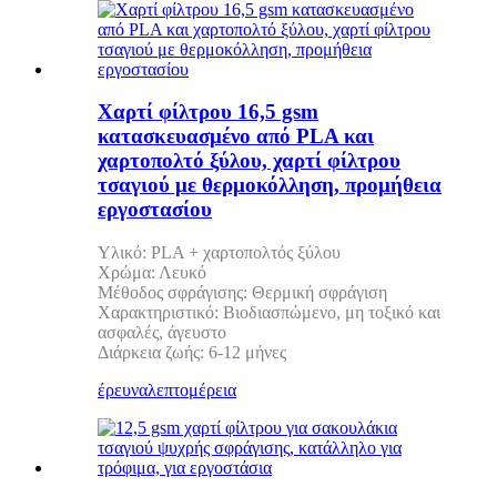
Χαρτί φίλτρου 16,5 gsm
κατασκευασμένο από PLA και
χαρτοπολτό ξύλου, χαρτί φίλτρου
τσαγιού με θερμοκόλληση, προμήθεια
εργοστασίου
Υλικό: PLA + χαρτοπολτός ξύλου
Χρώμα: Λευκό
Μέθοδος σφράγισης: Θερμική σφράγιση
Χαρακτηριστικό: Βιοδιασπώμενο, μη τοξικό και
ασφαλές, άγευστο
Διάρκεια ζωής: 6-12 μήνες
έρευνα
λεπτομέρεια