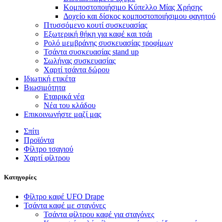
Κομποστοποιήσιμο Κύπελλο Μίας Χρήσης
Δοχείο και δίσκος κομποστοποιήσιμου φαγητού
Πτυσσόμενο κουτί συσκευασίας
Εξωτερική θήκη για καφέ και τσάι
Ρολό μεμβράνης συσκευασίας τροφίμων
Τσάντα συσκευασίας stand up
Σωλήνας συσκευασίας
Χαρτί τσάντα δώρου
Ιδιωτική ετικέτα
Βιωσιμότητα
Εταιρικά νέα
Νέα του κλάδου
Επικοινωνήστε μαζί μας
Σπίτι
Προϊόντα
Φίλτρο τσαγιού
Χαρτί φίλτρου
Κατηγορίες
Φίλτρο καφέ UFO Drape
Τσάντα καφέ με σταγόνες
Τσάντα φίλτρου καφέ για σταγόνες