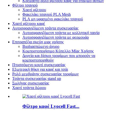
Κρεμαστό ρολό φίλτρου καφέ για στάξιμο αυτιών
Φίλτρο τσαγιού
Χαρτί φίλτρου
Φακελάκι τσαγιού PLA Mesh
PLA μη υφασμένο φακελάκι τσαγιού
Χαρτί φίλτρου καφέ
Αυτοσφραγιζόμενη τσάντα συσκευασίας
Αυτοσφραγιζόμενη τσάντα με κολλητική ταινία
Αυτοσφραγιζόμενη τσάντα με φερμουάρ
Επιτραπέζια σκεύη μιας χρήσης
Βιοδιασπώμενο άχυρο
Κομποστοποιήσιμο Κύπελλο Μίας Χρήσης
Δοχεία και δίσκοι τροφίμων που μπορούν να
κομποστοποιηθούν
Πτυσσόμενο κουτί συσκευασίας
Εξωτερική θήκη για καφέ και τσάι
Ρολό μεμβράνης συσκευασίας τροφίμων
Τσάντα συσκευασίας stand up
Σωλήνας συσκευασίας
Χαρτί τσάντα δώρου
Φίλτρο καφέ Lyocell Fast...