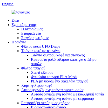
English
Σπίτι
Σχετικά με εμάς
Η ιστορία μας
Εταιρικά νέα
Συχνές ερωτήσεις
Προϊόντα
Φίλτρο καφέ UFO Drape
Τσάντα καφέ με σταγόνες
Τσάντα φίλτρου καφέ για σταγόνες
Κρεμαστό ρολό φίλτρου καφέ για στάξιμο
αυτιών
Φίλτρο τσαγιού
Χαρτί φίλτρου
Φακελάκι τσαγιού PLA Mesh
PLA μη υφασμένο φακελάκι τσαγιού
Χαρτί φίλτρου καφέ
Αυτοσφραγιζόμενη τσάντα συσκευασίας
Αυτοσφραγιζόμενη τσάντα με κολλητική ταινία
Αυτοσφραγιζόμενη τσάντα με φερμουάρ
Επιτραπέζια σκεύη μιας χρήσης
Βιοδιασπώμενο άχυρο