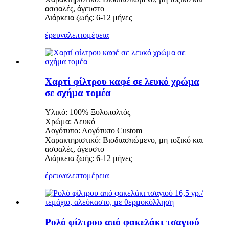
ασφαλές, άγευστο
Διάρκεια ζωής: 6-12 μήνες
έρευνα
λεπτομέρεια
Χαρτί φίλτρου καφέ σε λευκό χρώμα
σε σχήμα τομέα
Υλικό: 100% Ξυλοπολτός
Χρώμα: Λευκό
Λογότυπο: Λογότυπο Custom
Χαρακτηριστικό: Βιοδιασπώμενο, μη τοξικό και
ασφαλές, άγευστο
Διάρκεια ζωής: 6-12 μήνες
έρευνα
λεπτομέρεια
Ρολό φίλτρου από φακελάκι τσαγιού