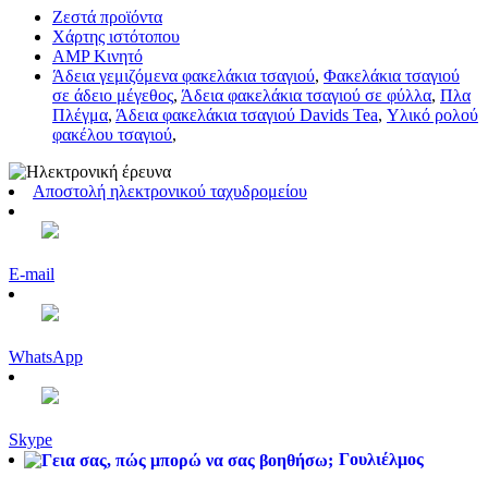
Ζεστά προϊόντα
Χάρτης ιστότοπου
AMP Κινητό
Άδεια γεμιζόμενα φακελάκια τσαγιού
,
Φακελάκια τσαγιού
σε άδειο μέγεθος
,
Άδεια φακελάκια τσαγιού σε φύλλα
,
Πλα
Πλέγμα
,
Άδεια φακελάκια τσαγιού Davids Tea
,
Υλικό ρολού
φακέλου τσαγιού
,
Αποστολή ηλεκτρονικού ταχυδρομείου
E-mail
WhatsApp
Skype
Γουλιέλμος