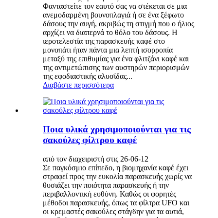
Φανταστείτε τον εαυτό σας να στέκεται σε μια
ανεμοδαρμένη βουνοπλαγιά ή σε ένα ξέφωτο
δάσους την αυγή, ακριβώς τη στιγμή που ο ήλιος
αρχίζει να διαπερνά το θόλο του δάσους. Η
ιεροτελεστία της παρασκευής καφέ στο
μονοπάτι ήταν πάντα μια λεπτή ισορροπία
μεταξύ της επιθυμίας για ένα φλιτζάνι καφέ και
της αντιμετώπισης των αυστηρών περιορισμών
της εφοδιαστικής αλυσίδας...
Διαβάστε περισσότερα
Ποια υλικά χρησιμοποιούνται για τις
σακούλες φίλτρου καφέ
από τον διαχειριστή στις 26-06-12
Σε παγκόσμιο επίπεδο, η βιομηχανία καφέ έχει
στραφεί προς την ευκολία παρασκευής χωρίς να
θυσιάζει την ποιότητα παρασκευής ή την
περιβαλλοντική ευθύνη. Καθώς οι φορητές
μέθοδοι παρασκευής, όπως τα φίλτρα UFO και
οι κρεμαστές σακούλες στάγδην για τα αυτιά,