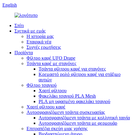
English
Σπίτι
Σχετικά με εμάς
Η ιστορία μας
Εταιρικά νέα
Συχνές ερωτήσεις
Προϊόντα
Φίλτρο καφέ UFO Drape
Τσάντα καφέ με σταγόνες
Τσάντα φίλτρου καφέ για σταγόνες
Κρεμαστό ρολό φίλτρου καφέ για στάξιμο
αυτιών
Φίλτρο τσαγιού
Χαρτί φίλτρου
Φακελάκι τσαγιού PLA Mesh
PLA μη υφασμένο φακελάκι τσαγιού
Χαρτί φίλτρου καφέ
Αυτοσφραγιζόμενη τσάντα συσκευασίας
Αυτοσφραγιζόμενη τσάντα με κολλητική ταινία
Αυτοσφραγιζόμενη τσάντα με φερμουάρ
Επιτραπέζια σκεύη μιας χρήσης
Βιοδιασπώμενο άχυρο