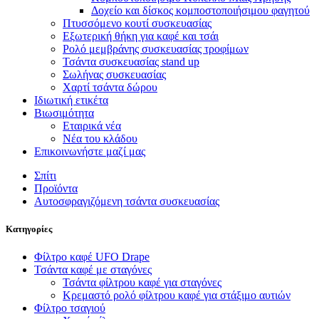
Δοχείο και δίσκος κομποστοποιήσιμου φαγητού
Πτυσσόμενο κουτί συσκευασίας
Εξωτερική θήκη για καφέ και τσάι
Ρολό μεμβράνης συσκευασίας τροφίμων
Τσάντα συσκευασίας stand up
Σωλήνας συσκευασίας
Χαρτί τσάντα δώρου
Ιδιωτική ετικέτα
Βιωσιμότητα
Εταιρικά νέα
Νέα του κλάδου
Επικοινωνήστε μαζί μας
Σπίτι
Προϊόντα
Αυτοσφραγιζόμενη τσάντα συσκευασίας
Κατηγορίες
Φίλτρο καφέ UFO Drape
Τσάντα καφέ με σταγόνες
Τσάντα φίλτρου καφέ για σταγόνες
Κρεμαστό ρολό φίλτρου καφέ για στάξιμο αυτιών
Φίλτρο τσαγιού