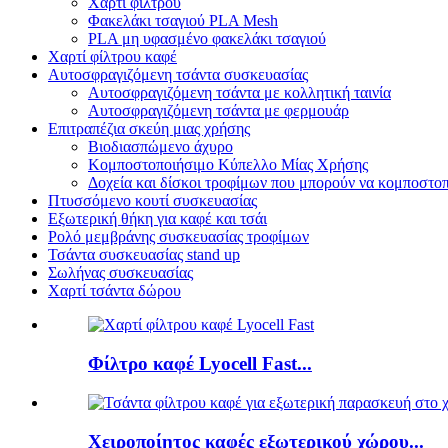
Χαρτί φίλτρου
Φακελάκι τσαγιού PLA Mesh
PLA μη υφασμένο φακελάκι τσαγιού
Χαρτί φίλτρου καφέ
Αυτοσφραγιζόμενη τσάντα συσκευασίας
Αυτοσφραγιζόμενη τσάντα με κολλητική ταινία
Αυτοσφραγιζόμενη τσάντα με φερμουάρ
Επιτραπέζια σκεύη μιας χρήσης
Βιοδιασπώμενο άχυρο
Κομποστοποιήσιμο Κύπελλο Μίας Χρήσης
Δοχεία και δίσκοι τροφίμων που μπορούν να κομποστο
Πτυσσόμενο κουτί συσκευασίας
Εξωτερική θήκη για καφέ και τσάι
Ρολό μεμβράνης συσκευασίας τροφίμων
Τσάντα συσκευασίας stand up
Σωλήνας συσκευασίας
Χαρτί τσάντα δώρου
Φίλτρο καφέ Lyocell Fast...
Χειροποίητος καφές εξωτερικού χώρου...