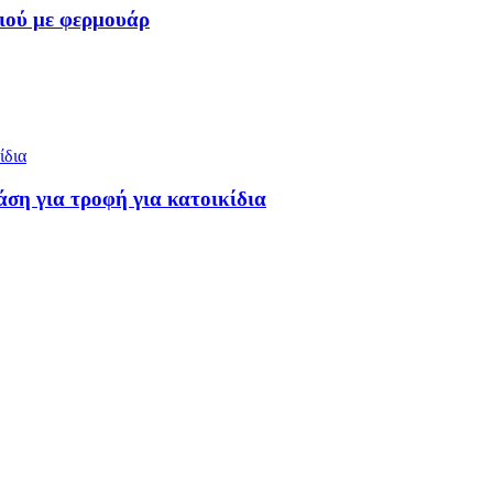
τιού με φερμουάρ
άση για τροφή για κατοικίδια