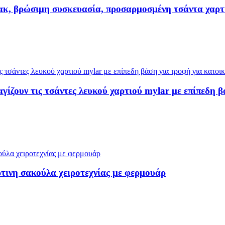
σνακ, βρώσιμη συσκευασία, προσαρμοσμένη τσάντα χαρ
ίζουν τις τσάντες λευκού χαρτιού mylar με επίπεδη β
τινη σακούλα χειροτεχνίας με φερμουάρ