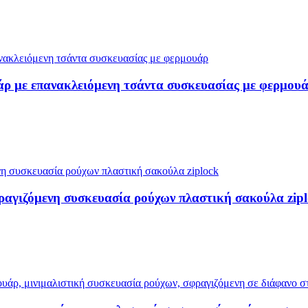
ρ με επανακλειόμενη τσάντα συσκευασίας με φερμου
αγιζόμενη συσκευασία ρούχων πλαστική σακούλα zip