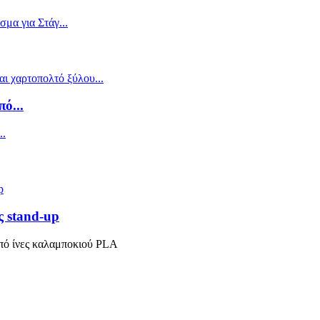
ό...
 stand-up
από ίνες καλαμποκιού PLA