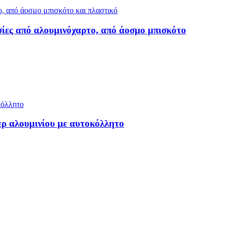
σίες από αλουμινόχαρτο, από άοσμο μπισκότο
ερ αλουμινίου με αυτοκόλλητο