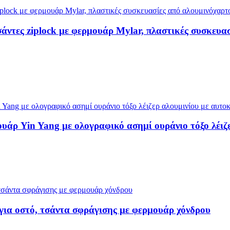
άντες ziplock με φερμουάρ Mylar, πλαστικές συσκευα
υάρ Yin Yang με ολογραφικό ασημί ουράνιο τόξο λέιζ
για οστό, τσάντα σφράγισης με φερμουάρ χόνδρου