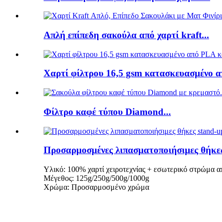
Απλή επίπεδη σακούλα από χαρτί kraft...
Χαρτί φίλτρου 16,5 gsm κατασκευασμένο απ
Φίλτρο καφέ τύπου Diamond...
Προσαρμοσμένες λιπασματοποιήσιμες θήκες
Υλικό: 100% χαρτί χειροτεχνίας + εσωτερικό στρώμα 
Μέγεθος: 125g/250g/500g/1000g
Χρώμα: Προσαρμοσμένο χρώμα