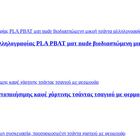
λληλογραφίας PLA PBAT ματ nude βιοδιασπώμενη μι
οποιήσιμης καφέ χάρτινης τσάντας τσαγιού με φερμ