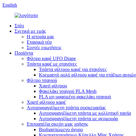
English
Σπίτι
Σχετικά με εμάς
Η ιστορία μας
Εταιρικά νέα
Συχνές ερωτήσεις
Προϊόντα
Φίλτρο καφέ UFO Drape
Τσάντα καφέ με σταγόνες
Τσάντα φίλτρου καφέ για σταγόνες
Κρεμαστό ρολό φίλτρου καφέ για στάξιμο αυτιών
Φίλτρο τσαγιού
Χαρτί φίλτρου
Φακελάκι τσαγιού PLA Mesh
PLA μη υφασμένο φακελάκι τσαγιού
Χαρτί φίλτρου καφέ
Αυτοσφραγιζόμενη τσάντα συσκευασίας
Αυτοσφραγιζόμενη τσάντα με κολλητική ταινία
Αυτοσφραγιζόμενη τσάντα με φερμουάρ
Επιτραπέζια σκεύη μιας χρήσης
Βιοδιασπώμενο άχυρο
Κομποστοποιήσιμο Κύπελλο Μίας Χρήσης