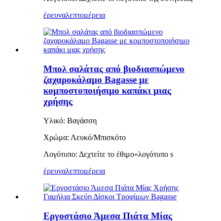
έρευνα
λεπτομέρεια
Μπολ σαλάτας από βιοδιασπώμενο
ζαχαροκάλαμο Bagasse με
κομποστοποιήσιμο καπάκι μιας
χρήσης
Υλικό: Βαγάσση
Χρώμα: Λευκό/Μπισκότο
Λογότυπο: Δεχτείτε το έθιμο
«
λογότυπο s
έρευνα
λεπτομέρεια
Εργοστάσιο Άμεσα Πιάτα Μίας