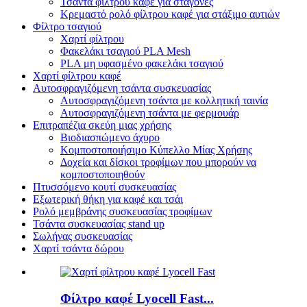
Τσάντα φίλτρου καφέ για σταγόνες
Κρεμαστό ρολό φίλτρου καφέ για στάξιμο αυτιών
Φίλτρο τσαγιού
Χαρτί φίλτρου
Φακελάκι τσαγιού PLA Mesh
PLA μη υφασμένο φακελάκι τσαγιού
Χαρτί φίλτρου καφέ
Αυτοσφραγιζόμενη τσάντα συσκευασίας
Αυτοσφραγιζόμενη τσάντα με κολλητική ταινία
Αυτοσφραγιζόμενη τσάντα με φερμουάρ
Επιτραπέζια σκεύη μιας χρήσης
Βιοδιασπώμενο άχυρο
Κομποστοποιήσιμο Κύπελλο Μίας Χρήσης
Δοχεία και δίσκοι τροφίμων που μπορούν να
κομποστοποιηθούν
Πτυσσόμενο κουτί συσκευασίας
Εξωτερική θήκη για καφέ και τσάι
Ρολό μεμβράνης συσκευασίας τροφίμων
Τσάντα συσκευασίας stand up
Σωλήνας συσκευασίας
Χαρτί τσάντα δώρου
Φίλτρο καφέ Lyocell Fast...