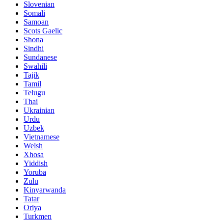
Slovenian
Somali
Samoan
Scots Gaelic
Shona
Sindhi
Sundanese
Swahili
Tajik
Tamil
Telugu
Thai
Ukrainian
Urdu
Uzbek
Vietnamese
Welsh
Xhosa
Yiddish
Yoruba
Zulu
Kinyarwanda
Tatar
Oriya
Turkmen