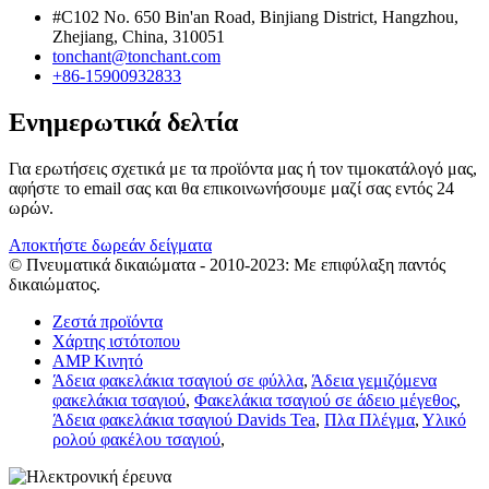
#C102 No. 650 Bin'an Road, Binjiang District, Hangzhou,
Zhejiang, China, 310051
tonchant@tonchant.com
+86-15900932833
Ενημερωτικά δελτία
Για ερωτήσεις σχετικά με τα προϊόντα μας ή τον τιμοκατάλογό μας,
αφήστε το email σας και θα επικοινωνήσουμε μαζί σας εντός 24
ωρών.
Αποκτήστε δωρεάν δείγματα
© Πνευματικά δικαιώματα - 2010-2023: Με επιφύλαξη παντός
δικαιώματος.
Ζεστά προϊόντα
Χάρτης ιστότοπου
AMP Κινητό
Άδεια φακελάκια τσαγιού σε φύλλα
,
Άδεια γεμιζόμενα
φακελάκια τσαγιού
,
Φακελάκια τσαγιού σε άδειο μέγεθος
,
Άδεια φακελάκια τσαγιού Davids Tea
,
Πλα Πλέγμα
,
Υλικό
ρολού φακέλου τσαγιού
,