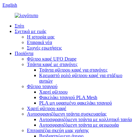
English
Σπίτι
Σχετικά με εμάς
Η ιστορία μας
Εταιρικά νέα
Συχνές ερωτήσεις
Προϊόντα
Φίλτρο καφέ UFO Drape
Τσάντα καφέ με σταγόνες
Τσάντα φίλτρου καφέ για σταγόνες
Κρεμαστό ρολό φίλτρου καφέ για στάξιμο
αυτιών
Φίλτρο τσαγιού
Χαρτί φίλτρου
Φακελάκι τσαγιού PLA Mesh
PLA μη υφασμένο φακελάκι τσαγιού
Χαρτί φίλτρου καφέ
Αυτοσφραγιζόμενη τσάντα συσκευασίας
Αυτοσφραγιζόμενη τσάντα με κολλητική ταινία
Αυτοσφραγιζόμενη τσάντα με φερμουάρ
Επιτραπέζια σκεύη μιας χρήσης
Βιοδιασπώμενο άχυρο