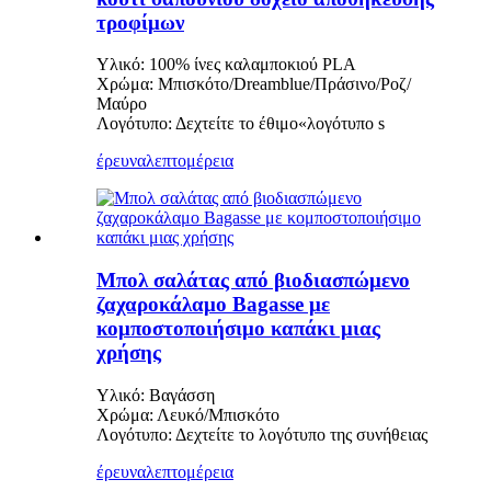
τροφίμων
Υλικό: 100% ίνες καλαμποκιού PLA
Χρώμα: Μπισκότο/Dreamblue/Πράσινο/Ροζ/
Μαύρο
Λογότυπο: Δεχτείτε το έθιμο
«
λογότυπο s
έρευνα
λεπτομέρεια
Μπολ σαλάτας από βιοδιασπώμενο
ζαχαροκάλαμο Bagasse με
κομποστοποιήσιμο καπάκι μιας
χρήσης
Υλικό: Βαγάσση
Χρώμα: Λευκό/Μπισκότο
Λογότυπο: Δεχτείτε το λογότυπο της συνήθειας
έρευνα
λεπτομέρεια