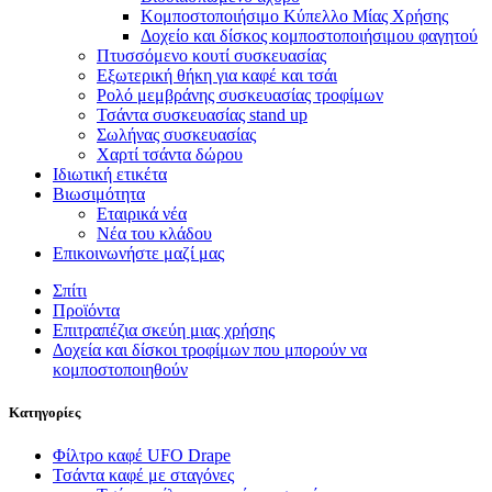
Κομποστοποιήσιμο Κύπελλο Μίας Χρήσης
Δοχείο και δίσκος κομποστοποιήσιμου φαγητού
Πτυσσόμενο κουτί συσκευασίας
Εξωτερική θήκη για καφέ και τσάι
Ρολό μεμβράνης συσκευασίας τροφίμων
Τσάντα συσκευασίας stand up
Σωλήνας συσκευασίας
Χαρτί τσάντα δώρου
Ιδιωτική ετικέτα
Βιωσιμότητα
Εταιρικά νέα
Νέα του κλάδου
Επικοινωνήστε μαζί μας
Σπίτι
Προϊόντα
Επιτραπέζια σκεύη μιας χρήσης
Δοχεία και δίσκοι τροφίμων που μπορούν να
κομποστοποιηθούν
Κατηγορίες
Φίλτρο καφέ UFO Drape
Τσάντα καφέ με σταγόνες