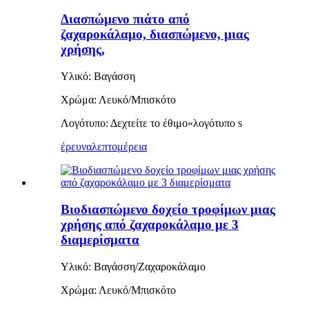
Διασπώμενο πιάτο από
ζαχαροκάλαμο, διασπώμενο, μιας
χρήσης,
Υλικό: Βαγάσση
Χρώμα: Λευκό/Μπισκότο
Λογότυπο: Δεχτείτε το έθιμο
«
λογότυπο s
έρευνα
λεπτομέρεια
Βιοδιασπώμενο δοχείο τροφίμων μιας
χρήσης από ζαχαροκάλαμο με 3
διαμερίσματα
Υλικό: Βαγάσση/Ζαχαροκάλαμο
Χρώμα: Λευκό/Μπισκότο