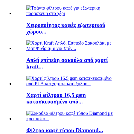
Χειροποίητος καφές εξωτερικού
χώρου...
Απλή επίπεδη σακούλα από χαρτί
kraft...
Χαρτί φίλτρου 16,5 gsm
κατασκευασμένο από...
Φίλτρο καφέ τύπου Diamond...