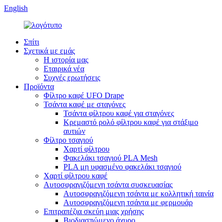
English
Σπίτι
Σχετικά με εμάς
Η ιστορία μας
Εταιρικά νέα
Συχνές ερωτήσεις
Προϊόντα
Φίλτρο καφέ UFO Drape
Τσάντα καφέ με σταγόνες
Τσάντα φίλτρου καφέ για σταγόνες
Κρεμαστό ρολό φίλτρου καφέ για στάξιμο
αυτιών
Φίλτρο τσαγιού
Χαρτί φίλτρου
Φακελάκι τσαγιού PLA Mesh
PLA μη υφασμένο φακελάκι τσαγιού
Χαρτί φίλτρου καφέ
Αυτοσφραγιζόμενη τσάντα συσκευασίας
Αυτοσφραγιζόμενη τσάντα με κολλητική ταινία
Αυτοσφραγιζόμενη τσάντα με φερμουάρ
Επιτραπέζια σκεύη μιας χρήσης
Βιοδιασπώμενο άχυρο