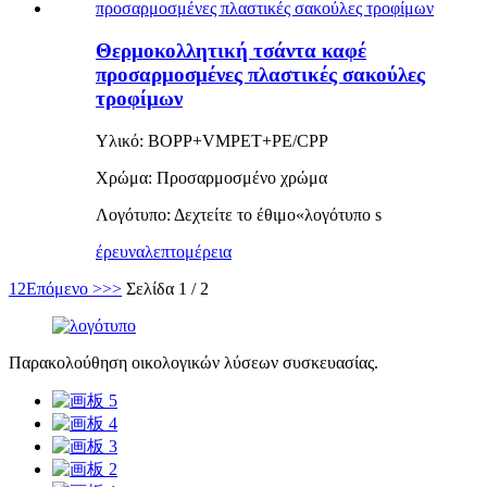
Θερμοκολλητική τσάντα καφέ
προσαρμοσμένες πλαστικές σακούλες
τροφίμων
Υλικό: BOPP+VMPET+PE/CPP
Χρώμα: Προσαρμοσμένο χρώμα
Λογότυπο: Δεχτείτε το έθιμο
«
λογότυπο s
έρευνα
λεπτομέρεια
1
2
Επόμενο >
>>
Σελίδα 1 / 2
Παρακολούθηση οικολογικών λύσεων συσκευασίας.