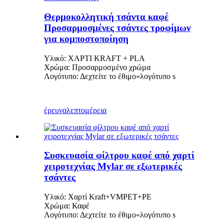
Θερμοκολλητική τσάντα καφέ
Προσαρμοσμένες τσάντες τροφίμων
για κομποστοποίηση
Υλικό: ΧΑΡΤΙ KRAFT + PLA
Χρώμα: Προσαρμοσμένο χρώμα
Λογότυπο: Δεχτείτε το έθιμο
«
λογότυπο s
έρευνα
λεπτομέρεια
Συσκευασία φίλτρου καφέ από χαρτί
χειροτεχνίας Mylar σε εξωτερικές
τσάντες
Υλικό: Χαρτί Kraft+VMPET+PE
Χρώμα: Καφέ
Λογότυπο: Δεχτείτε το έθιμο
«
λογότυπο s