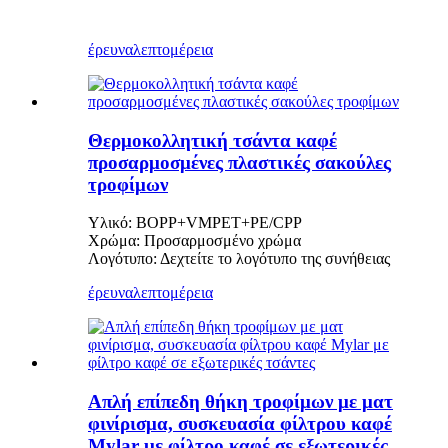
έρευνα
λεπτομέρεια
Θερμοκολλητική τσάντα καφέ
προσαρμοσμένες πλαστικές σακούλες
τροφίμων
Υλικό: BOPP+VMPET+PE/CPP
Χρώμα: Προσαρμοσμένο χρώμα
Λογότυπο: Δεχτείτε το λογότυπο της συνήθειας
έρευνα
λεπτομέρεια
Απλή επίπεδη θήκη τροφίμων με ματ
φινίρισμα, συσκευασία φίλτρου καφέ
Mylar με φίλτρο καφέ σε εξωτερικές