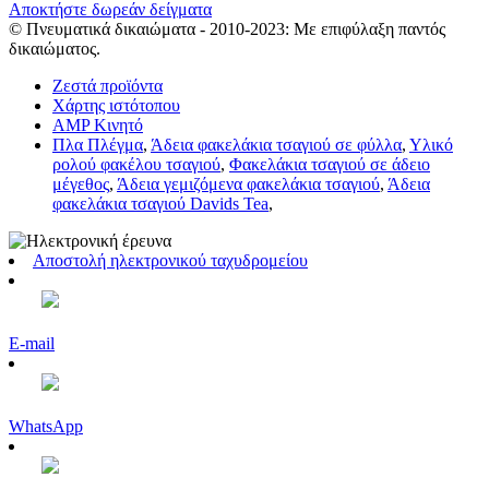
Αποκτήστε δωρεάν δείγματα
© Πνευματικά δικαιώματα - 2010-2023: Με επιφύλαξη παντός
δικαιώματος.
Ζεστά προϊόντα
Χάρτης ιστότοπου
AMP Κινητό
Πλα Πλέγμα
,
Άδεια φακελάκια τσαγιού σε φύλλα
,
Υλικό
ρολού φακέλου τσαγιού
,
Φακελάκια τσαγιού σε άδειο
μέγεθος
,
Άδεια γεμιζόμενα φακελάκια τσαγιού
,
Άδεια
φακελάκια τσαγιού Davids Tea
,
Αποστολή ηλεκτρονικού ταχυδρομείου
E-mail
WhatsApp