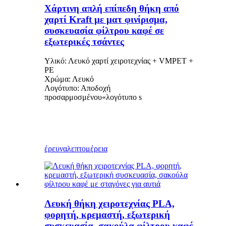
Χάρτινη απλή επίπεδη θήκη από
χαρτί Kraft με ματ φινίρισμα,
συσκευασία φίλτρου καφέ σε
εξωτερικές τσάντες
Υλικό: Λευκό χαρτί χειροτεχνίας + VMPET +
PE
Χρώμα: Λευκό
Λογότυπο: Αποδοχή
προσαρμοσμένου
«
λογότυπο s
έρευνα
λεπτομέρεια
Λευκή θήκη χειροτεχνίας PLA,
φορητή, κρεμαστή, εξωτερική
συσκευασία, σακούλα φίλτρου καφέ