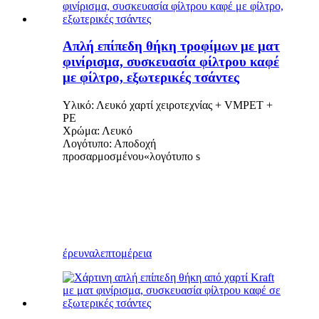
Απλή επίπεδη θήκη τροφίμων με ματ
φινίρισμα, συσκευασία φίλτρου καφέ
με φίλτρο, εξωτερικές τσάντες
Υλικό: Λευκό χαρτί χειροτεχνίας + VMPET +
PE
Χρώμα: Λευκό
Λογότυπο: Αποδοχή
προσαρμοσμένου
«
λογότυπο s
έρευνα
λεπτομέρεια