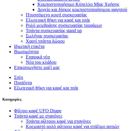
Κομποστοποιήσιμο Κύπελλο Μίας Χρήσης
Δοχείο και δίσκος κομποστοποιήσιμου φαγητού
Πτυσσόμενο κουτί συσκευασίας
Εξωτερική θήκη για καφέ και τσάι
Ρολό μεμβράνης συσκευασίας τροφίμων
Τσάντα συσκευασίας stand up
Σωλήνας συσκευασίας
Χαρτί τσάντα δώρου
Ιδιωτική ετικέτα
Βιωσιμότητα
Εταιρικά νέα
Νέα του κλάδου
Επικοινωνήστε μαζί μας
Σπίτι
Προϊόντα
Εξωτερική θήκη για καφέ και τσάι
Κατηγορίες
Φίλτρο καφέ UFO Drape
Τσάντα καφέ με σταγόνες
Τσάντα φίλτρου καφέ για σταγόνες
Κρεμαστό ρολό φίλτρου καφέ για στάξιμο αυτιών