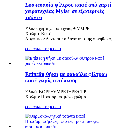
Συσκευασία φίλτρου καφέ από χαρτί
χειροτεχνίας Mylar σε εξωτερικές
τσάντες
Υλικό: χαρτί χειροτεχνίας + VMPET
Χρώμα: Καφέ
Λογότυπο: Δεχτείτε το λογότυπο της συνήθειας
έρευνα
λεπτομέρεια
Επίπεδη θήκη με σακούλα φίλτρου
καφέ χωρίς εκτύπωση
Υλικό: BOPP+VMPET+PE/CPP
Χρώμα: Προσαρμοσμένο χρώμα
έρευνα
λεπτομέρεια