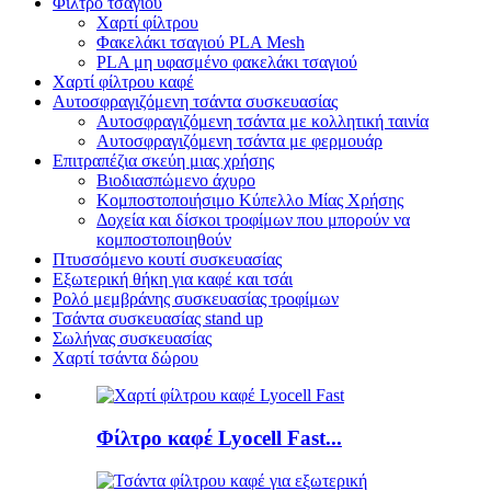
Φίλτρο τσαγιού
Χαρτί φίλτρου
Φακελάκι τσαγιού PLA Mesh
PLA μη υφασμένο φακελάκι τσαγιού
Χαρτί φίλτρου καφέ
Αυτοσφραγιζόμενη τσάντα συσκευασίας
Αυτοσφραγιζόμενη τσάντα με κολλητική ταινία
Αυτοσφραγιζόμενη τσάντα με φερμουάρ
Επιτραπέζια σκεύη μιας χρήσης
Βιοδιασπώμενο άχυρο
Κομποστοποιήσιμο Κύπελλο Μίας Χρήσης
Δοχεία και δίσκοι τροφίμων που μπορούν να
κομποστοποιηθούν
Πτυσσόμενο κουτί συσκευασίας
Εξωτερική θήκη για καφέ και τσάι
Ρολό μεμβράνης συσκευασίας τροφίμων
Τσάντα συσκευασίας stand up
Σωλήνας συσκευασίας
Χαρτί τσάντα δώρου
Φίλτρο καφέ Lyocell Fast...