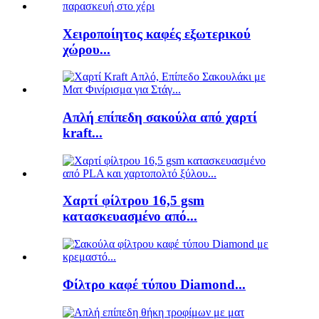
Χειροποίητος καφές εξωτερικού
χώρου...
Απλή επίπεδη σακούλα από χαρτί
kraft...
Χαρτί φίλτρου 16,5 gsm
κατασκευασμένο από...
Φίλτρο καφέ τύπου Diamond...