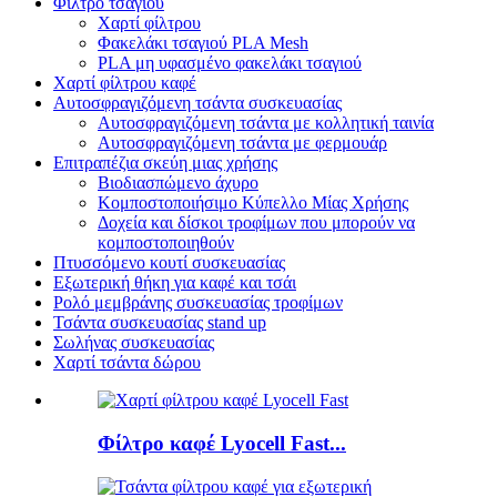
Φίλτρο τσαγιού
Χαρτί φίλτρου
Φακελάκι τσαγιού PLA Mesh
PLA μη υφασμένο φακελάκι τσαγιού
Χαρτί φίλτρου καφέ
Αυτοσφραγιζόμενη τσάντα συσκευασίας
Αυτοσφραγιζόμενη τσάντα με κολλητική ταινία
Αυτοσφραγιζόμενη τσάντα με φερμουάρ
Επιτραπέζια σκεύη μιας χρήσης
Βιοδιασπώμενο άχυρο
Κομποστοποιήσιμο Κύπελλο Μίας Χρήσης
Δοχεία και δίσκοι τροφίμων που μπορούν να
κομποστοποιηθούν
Πτυσσόμενο κουτί συσκευασίας
Εξωτερική θήκη για καφέ και τσάι
Ρολό μεμβράνης συσκευασίας τροφίμων
Τσάντα συσκευασίας stand up
Σωλήνας συσκευασίας
Χαρτί τσάντα δώρου
Φίλτρο καφέ Lyocell Fast...