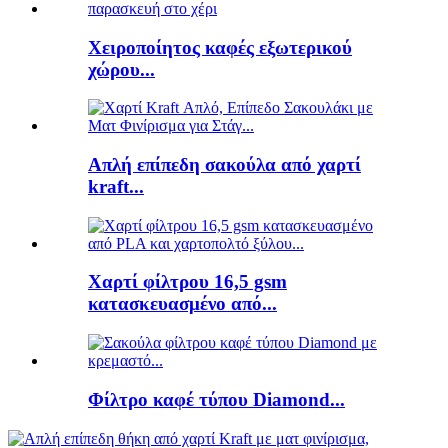
Χειροποίητος καφές εξωτερικού
χώρου...
Απλή επίπεδη σακούλα από χαρτί
kraft...
Χαρτί φίλτρου 16,5 gsm
κατασκευασμένο από...
Φίλτρο καφέ τύπου Diamond...