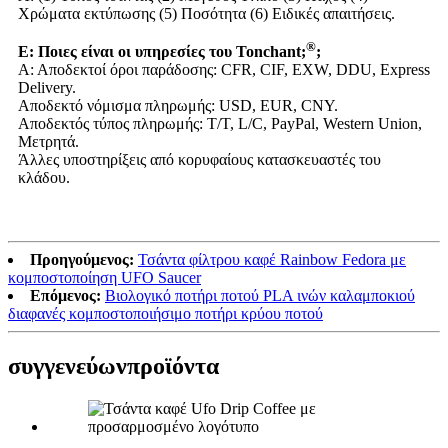
Χρώματα εκτύπωσης (5) Ποσότητα (6) Ειδικές απαιτήσεις.
®
Ε: Ποιες είναι οι υπηρεσίες του Tonchant;
;
Α: Αποδεκτοί όροι παράδοσης: CFR, CIF, EXW, DDU, Express
Delivery.
Αποδεκτό νόμισμα πληρωμής: USD, EUR, CNY.
Αποδεκτός τύπος πληρωμής: T/T, L/C, PayPal, Western Union,
Μετρητά.
Άλλες υποστηρίξεις από κορυφαίους κατασκευαστές του
κλάδου.
Προηγούμενος:
Τσάντα φίλτρου καφέ Rainbow Fedora με
κομποστοποίηση UFO Saucer
Επόμενος:
Βιολογικό ποτήρι ποτού PLA ινών καλαμποκιού
διαφανές κομποστοποιήσιμο ποτήρι κρύου ποτού
συγγενεύων
προϊόντα