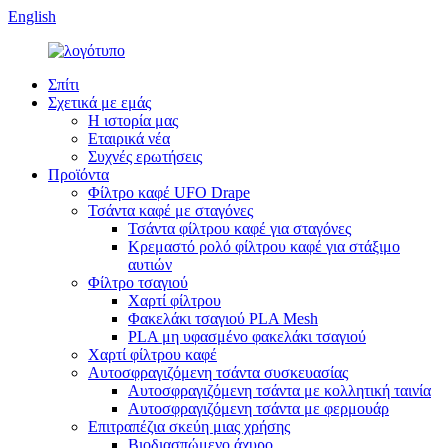
English
Σπίτι
Σχετικά με εμάς
Η ιστορία μας
Εταιρικά νέα
Συχνές ερωτήσεις
Προϊόντα
Φίλτρο καφέ UFO Drape
Τσάντα καφέ με σταγόνες
Τσάντα φίλτρου καφέ για σταγόνες
Κρεμαστό ρολό φίλτρου καφέ για στάξιμο
αυτιών
Φίλτρο τσαγιού
Χαρτί φίλτρου
Φακελάκι τσαγιού PLA Mesh
PLA μη υφασμένο φακελάκι τσαγιού
Χαρτί φίλτρου καφέ
Αυτοσφραγιζόμενη τσάντα συσκευασίας
Αυτοσφραγιζόμενη τσάντα με κολλητική ταινία
Αυτοσφραγιζόμενη τσάντα με φερμουάρ
Επιτραπέζια σκεύη μιας χρήσης
Βιοδιασπώμενο άχυρο