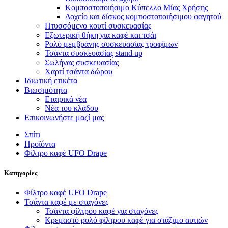
Κομποστοποιήσιμο Κύπελλο Μίας Χρήσης
Δοχείο και δίσκος κομποστοποιήσιμου φαγητού
Πτυσσόμενο κουτί συσκευασίας
Εξωτερική θήκη για καφέ και τσάι
Ρολό μεμβράνης συσκευασίας τροφίμων
Τσάντα συσκευασίας stand up
Σωλήνας συσκευασίας
Χαρτί τσάντα δώρου
Ιδιωτική ετικέτα
Βιωσιμότητα
Εταιρικά νέα
Νέα του κλάδου
Επικοινωνήστε μαζί μας
Σπίτι
Προϊόντα
Φίλτρο καφέ UFO Drape
Κατηγορίες
Φίλτρο καφέ UFO Drape
Τσάντα καφέ με σταγόνες
Τσάντα φίλτρου καφέ για σταγόνες
Κρεμαστό ρολό φίλτρου καφέ για στάξιμο αυτιών