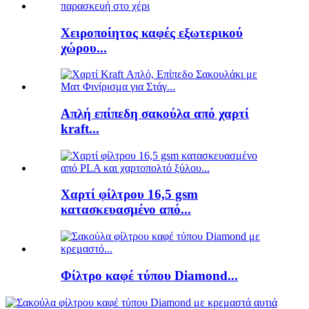
Χειροποίητος καφές εξωτερικού
χώρου...
Απλή επίπεδη σακούλα από χαρτί
kraft...
Χαρτί φίλτρου 16,5 gsm
κατασκευασμένο από...
Φίλτρο καφέ τύπου Diamond...