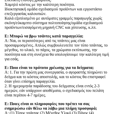
Χαμηλό κόστος με την καλύτερη ποιότητα.
Ιδιοκτησιακή ομάδα σχεδιασμού προϊόντων και εργοστάσιο
επεξεργασίας καλουπιών.
Καλά εξοπλισμένο με αυτόματες γραμμές παραγωγής χωρίς
σκόνη/εύκαμπτο σύστημα πολτοποίησης/ομάδα σχεδιασμού
προϊόντων/εισαγόμενη μηχανή CNC και χύτευσης, κ.λπ.
Ε: Μπορώ να βρω τσάντες κατά παραγγελία;
Α: Ναι, οι περισσότερες από τις τσάντες μας είναι
προσαρμοσμένες. Απλώς συμβουλευτείτε τον τύπο τσάντας, το
μέγεθος, το υλικό, το πάχος, τα χρώματα εκτύπωσης, την
ποσότητα και στη συνέχεια θα υπολογίσουμε την καλύτερη τιμή
για εσάς.
Ε: Ποιο είναι το πρότυπο χρέωσης για τα δείγματα;
Α: 1. Για την πρώτη μας συνεργασία, ο αγοραστής πληρώνει το
δείγμα και το κόστος αποστολής, και το κόστος θα επιστραφεί
όταν γίνει επίσημη παραγγελία.
2. Η ημερομηνία παράδοσης του δείγματος είναι εντός 2-3
ημερών, εάν υπάρχουν αποθέματα, ο σχεδιασμός του πελάτη
είναι περίπου 4-7 ημέρες.
Ε: Ποιες είναι οι πληροφορίες που πρέπει να σας
ενημερώσω εάν θέλω να λάβω μια πλήρη προσφορά;
Α: (1) Τύπος τσάντας (2) Μέγεθος Υλικό (3) Πάχος (4)