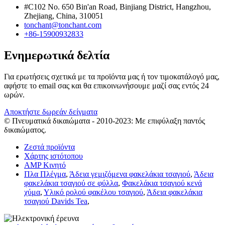
#C102 No. 650 Bin'an Road, Binjiang District, Hangzhou,
Zhejiang, China, 310051
tonchant@tonchant.com
+86-15900932833
Ενημερωτικά δελτία
Για ερωτήσεις σχετικά με τα προϊόντα μας ή τον τιμοκατάλογό μας,
αφήστε το email σας και θα επικοινωνήσουμε μαζί σας εντός 24
ωρών.
Αποκτήστε δωρεάν δείγματα
© Πνευματικά δικαιώματα - 2010-2023: Με επιφύλαξη παντός
δικαιώματος.
Ζεστά προϊόντα
Χάρτης ιστότοπου
AMP Κινητό
Πλα Πλέγμα
,
Άδεια γεμιζόμενα φακελάκια τσαγιού
,
Άδεια
φακελάκια τσαγιού σε φύλλα
,
Φακελάκια τσαγιού κενά
χύμα
,
Υλικό ρολού φακέλου τσαγιού
,
Άδεια φακελάκια
τσαγιού Davids Tea
,