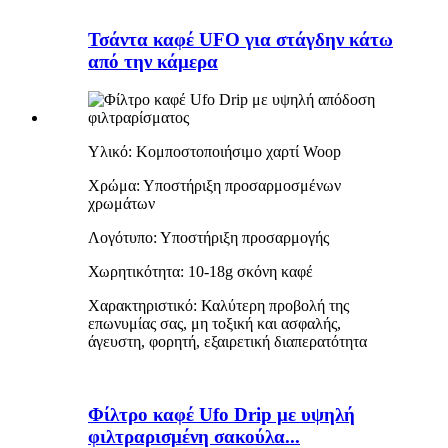
Τσάντα καφέ UFO για στάγδην κάτω
από την κάμερα
Υλικό: Κομποστοποιήσιμο χαρτί Woop
Χρώμα: Υποστήριξη προσαρμοσμένων
χρωμάτων
Λογότυπο: Υποστήριξη προσαρμογής
Χωρητικότητα: 10-18g σκόνη καφέ
Χαρακτηριστικό: Καλύτερη προβολή της
επωνυμίας σας, μη τοξική και ασφαλής,
άγευστη, φορητή, εξαιρετική διαπερατότητα
Φίλτρο καφέ Ufo Drip με υψηλή
φιλτραρισμένη σακούλα...