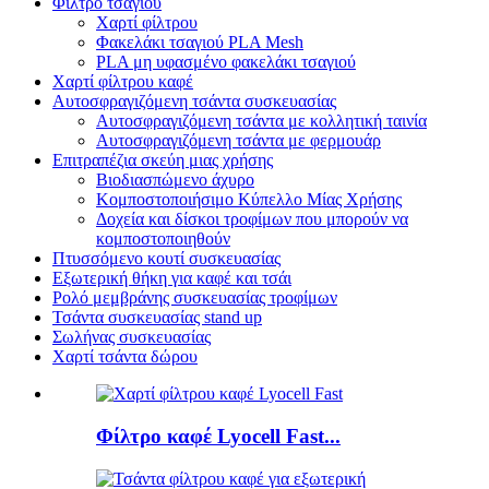
Φίλτρο τσαγιού
Χαρτί φίλτρου
Φακελάκι τσαγιού PLA Mesh
PLA μη υφασμένο φακελάκι τσαγιού
Χαρτί φίλτρου καφέ
Αυτοσφραγιζόμενη τσάντα συσκευασίας
Αυτοσφραγιζόμενη τσάντα με κολλητική ταινία
Αυτοσφραγιζόμενη τσάντα με φερμουάρ
Επιτραπέζια σκεύη μιας χρήσης
Βιοδιασπώμενο άχυρο
Κομποστοποιήσιμο Κύπελλο Μίας Χρήσης
Δοχεία και δίσκοι τροφίμων που μπορούν να
κομποστοποιηθούν
Πτυσσόμενο κουτί συσκευασίας
Εξωτερική θήκη για καφέ και τσάι
Ρολό μεμβράνης συσκευασίας τροφίμων
Τσάντα συσκευασίας stand up
Σωλήνας συσκευασίας
Χαρτί τσάντα δώρου
Φίλτρο καφέ Lyocell Fast...