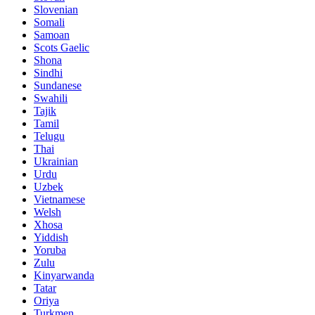
Slovenian
Somali
Samoan
Scots Gaelic
Shona
Sindhi
Sundanese
Swahili
Tajik
Tamil
Telugu
Thai
Ukrainian
Urdu
Uzbek
Vietnamese
Welsh
Xhosa
Yiddish
Yoruba
Zulu
Kinyarwanda
Tatar
Oriya
Turkmen