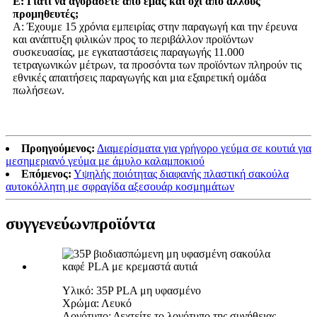
Ε: Γιατί να αγοράσετε από εμάς και όχι από άλλους
προμηθευτές;
Α: Έχουμε 15 χρόνια εμπειρίας στην παραγωγή και την έρευνα
και ανάπτυξη φιλικών προς το περιβάλλον προϊόντων
συσκευασίας, με εγκαταστάσεις παραγωγής 11.000
τετραγωνικών μέτρων, τα προσόντα των προϊόντων πληρούν τις
εθνικές απαιτήσεις παραγωγής και μια εξαιρετική ομάδα
πωλήσεων.
Προηγούμενος:
Διαμερίσματα για γρήγορο γεύμα σε κουτιά για
μεσημεριανό γεύμα με άμυλο καλαμποκιού
Επόμενος:
Υψηλής ποιότητας διαφανής πλαστική σακούλα
αυτοκόλλητη με σφραγίδα αξεσουάρ κοσμημάτων
συγγενεύων
προϊόντα
Υλικό: 35P PLA μη υφασμένο
Χρώμα: Λευκό
Λογότυπο: Δεχτείτε το λογότυπο της συνήθειας