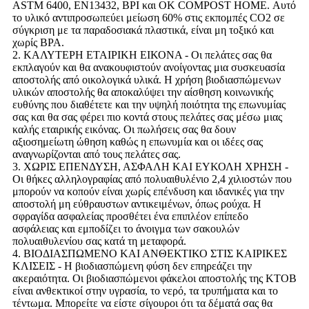
ASTM 6400, EN13432, BPI και OK COMPOST HOME. Αυτό
το υλικό αντιπροσωπεύει μείωση 60% στις εκπομπές CO2 σε
σύγκριση με τα παραδοσιακά πλαστικά, είναι μη τοξικό και
χωρίς BPA.
2. ΚΑΛΥΤΕΡΗ ΕΤΑΙΡΙΚΗ ΕΙΚΟΝΑ - Οι πελάτες σας θα
εκπλαγούν και θα ανακουφιστούν ανοίγοντας μια συσκευασία
αποστολής από οικολογικά υλικά. Η χρήση βιοδιασπώμενων
υλικών αποστολής θα αποκαλύψει την αίσθηση κοινωνικής
ευθύνης που διαθέτετε και την υψηλή ποιότητα της επωνυμίας
σας και θα σας φέρει πιο κοντά στους πελάτες σας μέσω μιας
καλής εταιρικής εικόνας. Οι πωλήσεις σας θα δουν
αξιοσημείωτη ώθηση καθώς η επωνυμία και οι ιδέες σας
αναγνωρίζονται από τους πελάτες σας.
3. ΧΩΡΙΣ ΕΠΕΝΔΥΣΗ, ΑΣΦΑΛΗ ΚΑΙ ΕΥΚΟΛΗ ΧΡΗΣΗ -
Οι θήκες αλληλογραφίας από πολυαιθυλένιο 2,4 χιλιοστών που
μπορούν να κοπούν είναι χωρίς επένδυση και ιδανικές για την
αποστολή μη εύθραυστων αντικειμένων, όπως ρούχα. Η
σφραγίδα ασφαλείας προσθέτει ένα επιπλέον επίπεδο
ασφάλειας και εμποδίζει το άνοιγμα των σακουλών
πολυαιθυλενίου σας κατά τη μεταφορά.
4. ΒΙΟΔΙΑΣΠΩΜΕΝΟ ΚΑΙ ΑΝΘΕΚΤΙΚΟ ΣΤΙΣ ΚΑΙΡΙΚΕΣ
ΚΛΙΣΕΙΣ - Η βιοδιασπώμενη φύση δεν επηρεάζει την
ακεραιότητα. Οι βιοδιασπώμενοι φάκελοι αποστολής της KTOB
είναι ανθεκτικοί στην υγρασία, το νερό, τα τρυπήματα και το
τέντωμα. Μπορείτε να είστε σίγουροι ότι τα δέματά σας θα