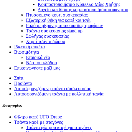
Κομποστοποιήσιμο Κύπελλο Μίας Χρήσης
Δοχείο και δίσκος κομποστοποιήσιμου φαγητού
Πτυσσόμενο κουτί συσκευασίας
Εξωτερική θήκη για καφέ και τσάι
Ρολό μεμβράνης συσκευασίας τροφίμων
Τσάντα συσκευασίας stand up
Σωλήνας συσκευασίας
Χαρτί τσάντα δώρου
Ιδιωτική ετικέτα
Βιωσιμότητα
Εταιρικά νέα
Νέα του κλάδου
Επικοινωνήστε μαζί μας
Σπίτι
Προϊόντα
Αυτοσφραγιζόμενη τσάντα συσκευασίας
Αυτοσφραγιζόμενη τσάντα με κολλητική ταινία
Κατηγορίες
Φίλτρο καφέ UFO Drape
Τσάντα καφέ με σταγόνες
Τσάντα φίλτρου καφέ για σταγόνες