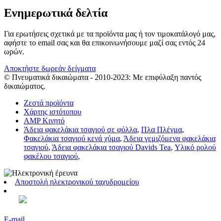
Ενημερωτικά δελτία
Για ερωτήσεις σχετικά με τα προϊόντα μας ή τον τιμοκατάλογό μας,
αφήστε το email σας και θα επικοινωνήσουμε μαζί σας εντός 24
ωρών.
Αποκτήστε δωρεάν δείγματα
© Πνευματικά δικαιώματα - 2010-2023: Με επιφύλαξη παντός
δικαιώματος.
Ζεστά προϊόντα
Χάρτης ιστότοπου
AMP Κινητό
Άδεια φακελάκια τσαγιού σε φύλλα
,
Πλα Πλέγμα
,
Φακελάκια τσαγιού κενά χύμα
,
Άδεια γεμιζόμενα φακελάκια
τσαγιού
,
Άδεια φακελάκια τσαγιού Davids Tea
,
Υλικό ρολού
φακέλου τσαγιού
,
Αποστολή ηλεκτρονικού ταχυδρομείου
E-mail