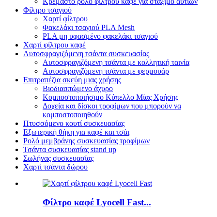
Κρεμαστό ρολό φίλτρου καφέ για στάξιμο αυτιών
Φίλτρο τσαγιού
Χαρτί φίλτρου
Φακελάκι τσαγιού PLA Mesh
PLA μη υφασμένο φακελάκι τσαγιού
Χαρτί φίλτρου καφέ
Αυτοσφραγιζόμενη τσάντα συσκευασίας
Αυτοσφραγιζόμενη τσάντα με κολλητική ταινία
Αυτοσφραγιζόμενη τσάντα με φερμουάρ
Επιτραπέζια σκεύη μιας χρήσης
Βιοδιασπώμενο άχυρο
Κομποστοποιήσιμο Κύπελλο Μίας Χρήσης
Δοχεία και δίσκοι τροφίμων που μπορούν να
κομποστοποιηθούν
Πτυσσόμενο κουτί συσκευασίας
Εξωτερική θήκη για καφέ και τσάι
Ρολό μεμβράνης συσκευασίας τροφίμων
Τσάντα συσκευασίας stand up
Σωλήνας συσκευασίας
Χαρτί τσάντα δώρου
Φίλτρο καφέ Lyocell Fast...