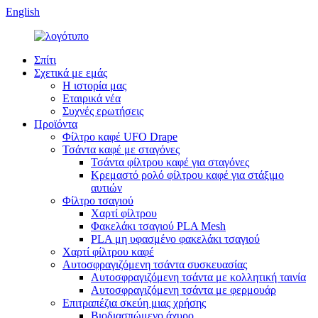
English
Σπίτι
Σχετικά με εμάς
Η ιστορία μας
Εταιρικά νέα
Συχνές ερωτήσεις
Προϊόντα
Φίλτρο καφέ UFO Drape
Τσάντα καφέ με σταγόνες
Τσάντα φίλτρου καφέ για σταγόνες
Κρεμαστό ρολό φίλτρου καφέ για στάξιμο
αυτιών
Φίλτρο τσαγιού
Χαρτί φίλτρου
Φακελάκι τσαγιού PLA Mesh
PLA μη υφασμένο φακελάκι τσαγιού
Χαρτί φίλτρου καφέ
Αυτοσφραγιζόμενη τσάντα συσκευασίας
Αυτοσφραγιζόμενη τσάντα με κολλητική ταινία
Αυτοσφραγιζόμενη τσάντα με φερμουάρ
Επιτραπέζια σκεύη μιας χρήσης
Βιοδιασπώμενο άχυρο