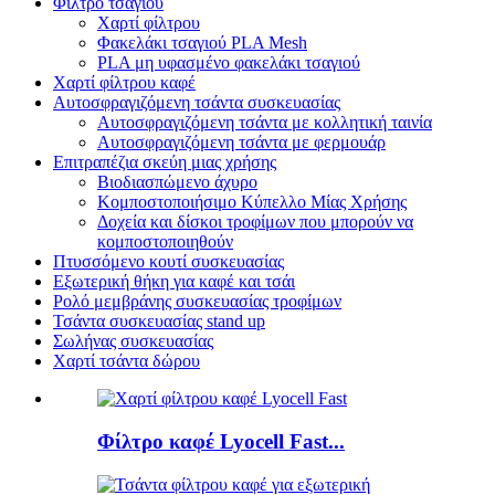
Φίλτρο τσαγιού
Χαρτί φίλτρου
Φακελάκι τσαγιού PLA Mesh
PLA μη υφασμένο φακελάκι τσαγιού
Χαρτί φίλτρου καφέ
Αυτοσφραγιζόμενη τσάντα συσκευασίας
Αυτοσφραγιζόμενη τσάντα με κολλητική ταινία
Αυτοσφραγιζόμενη τσάντα με φερμουάρ
Επιτραπέζια σκεύη μιας χρήσης
Βιοδιασπώμενο άχυρο
Κομποστοποιήσιμο Κύπελλο Μίας Χρήσης
Δοχεία και δίσκοι τροφίμων που μπορούν να
κομποστοποιηθούν
Πτυσσόμενο κουτί συσκευασίας
Εξωτερική θήκη για καφέ και τσάι
Ρολό μεμβράνης συσκευασίας τροφίμων
Τσάντα συσκευασίας stand up
Σωλήνας συσκευασίας
Χαρτί τσάντα δώρου
Φίλτρο καφέ Lyocell Fast...