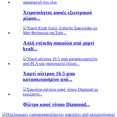
Χειροποίητος καφές εξωτερικού
χώρου...
Απλή επίπεδη σακούλα από χαρτί
kraft...
Χαρτί φίλτρου 16,5 gsm
κατασκευασμένο από...
Φίλτρο καφέ τύπου Diamond...