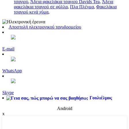
τσαγιού
,
Άδεια φακελάκια τσαγιού Davids Tea
,
Άδεια
φακελάκια τσαγιού σε φύλλα
,
Πλα Πλέγμα
,
Φακελάκια
τσαγιού κενά χύμα
,
Αποστολή ηλεκτρονικού ταχυδρομείου
E-mail
WhatsApp
Skype
Γουλιέλμος
Android
x