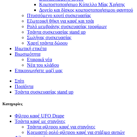
Κομποστοποιήσιμο Κύπελλο Μίας Χρήσης
Δοχείο και δίσκος κομποστοποιήσιμου φαγητού
Πτυσσόμενο κουτί συσκευασίας
Εξωτερική θήκη για καφέ και τσάι
Ρολό μεμβράνης συσκευασίας τροφίμων
Τσάντα συσκευασίας stand up
Σωλήνας συσκευασίας
Χαρτί τσάντα δώρου
Ιδιωτική ετικέτα
Βιωσιμότητα
Εταιρικά νέα
Νέα του κλάδου
Επικοινωνήστε μαζί μας
Σπίτι
Προϊόντα
Τσάντα συσκευασίας stand up
Κατηγορίες
Φίλτρο καφέ UFO Drape
Τσάντα καφέ με σταγόνες
Τσάντα φίλτρου καφέ για σταγόνες
Κρεμαστό ρολό φίλτρου καφέ για στάξιμο αυτιών