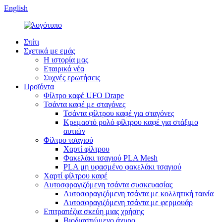
English
Σπίτι
Σχετικά με εμάς
Η ιστορία μας
Εταιρικά νέα
Συχνές ερωτήσεις
Προϊόντα
Φίλτρο καφέ UFO Drape
Τσάντα καφέ με σταγόνες
Τσάντα φίλτρου καφέ για σταγόνες
Κρεμαστό ρολό φίλτρου καφέ για στάξιμο
αυτιών
Φίλτρο τσαγιού
Χαρτί φίλτρου
Φακελάκι τσαγιού PLA Mesh
PLA μη υφασμένο φακελάκι τσαγιού
Χαρτί φίλτρου καφέ
Αυτοσφραγιζόμενη τσάντα συσκευασίας
Αυτοσφραγιζόμενη τσάντα με κολλητική ταινία
Αυτοσφραγιζόμενη τσάντα με φερμουάρ
Επιτραπέζια σκεύη μιας χρήσης
Βιοδιασπώμενο άχυρο