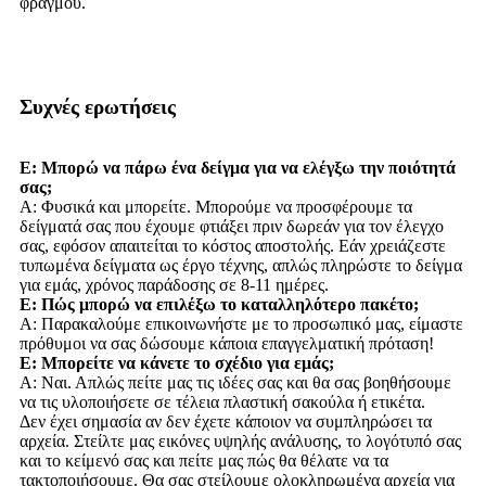
φραγμού.
Συχνές ερωτήσεις
Ε: Μπορώ να πάρω ένα δείγμα για να ελέγξω την ποιότητά
σας;
Α: Φυσικά και μπορείτε. Μπορούμε να προσφέρουμε τα
δείγματά σας που έχουμε φτιάξει πριν δωρεάν για τον έλεγχο
σας, εφόσον απαιτείται το κόστος αποστολής. Εάν χρειάζεστε
τυπωμένα δείγματα ως έργο τέχνης, απλώς πληρώστε το δείγμα
για εμάς, χρόνος παράδοσης σε 8-11 ημέρες.
Ε: Πώς μπορώ να επιλέξω το καταλληλότερο πακέτο;
Α: Παρακαλούμε επικοινωνήστε με το προσωπικό μας, είμαστε
πρόθυμοι να σας δώσουμε κάποια επαγγελματική πρόταση!
Ε: Μπορείτε να κάνετε το σχέδιο για εμάς;
Α: Ναι. Απλώς πείτε μας τις ιδέες σας και θα σας βοηθήσουμε
να τις υλοποιήσετε σε τέλεια πλαστική σακούλα ή ετικέτα.
Δεν έχει σημασία αν δεν έχετε κάποιον να συμπληρώσει τα
αρχεία. Στείλτε μας εικόνες υψηλής ανάλυσης, το λογότυπό σας
και το κείμενό σας και πείτε μας πώς θα θέλατε να τα
τακτοποιήσουμε. Θα σας στείλουμε ολοκληρωμένα αρχεία για