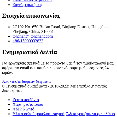
Συχνές ερωτήσεις
Στοιχεία επικοινωνίας
#C102 No. 650 Bin'an Road, Binjiang District, Hangzhou,
Zhejiang, China, 310051
tonchant@tonchant.com
+86-15900932833
Ενημερωτικά δελτία
Για ερωτήσεις σχετικά με τα προϊόντα μας ή τον τιμοκατάλογό μας,
αφήστε το email σας και θα επικοινωνήσουμε μαζί σας εντός 24
ωρών.
Αποκτήστε δωρεάν δείγματα
© Πνευματικά δικαιώματα - 2010-2023: Με επιφύλαξη παντός
δικαιώματος.
Ζεστά προϊόντα
Χάρτης ιστότοπου
AMP Κινητό
Υλικό ρολού φακέλου τσαγιού
,
Άδεια γεμιζόμενα φακελάκια