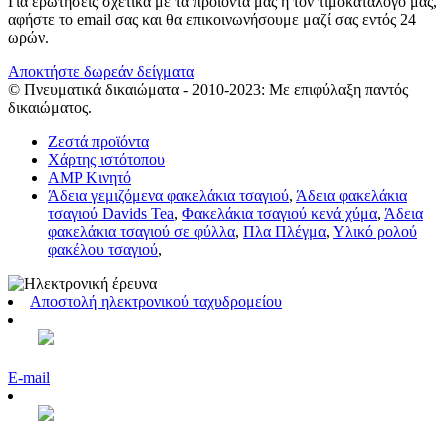
Για ερωτήσεις σχετικά με τα προϊόντα μας ή τον τιμοκατάλογό μας,
αφήστε το email σας και θα επικοινωνήσουμε μαζί σας εντός 24
ωρών.
Αποκτήστε δωρεάν δείγματα
© Πνευματικά δικαιώματα - 2010-2023: Με επιφύλαξη παντός
δικαιώματος.
Ζεστά προϊόντα
Χάρτης ιστότοπου
AMP Κινητό
Άδεια γεμιζόμενα φακελάκια τσαγιού
,
Άδεια φακελάκια
τσαγιού Davids Tea
,
Φακελάκια τσαγιού κενά χύμα
,
Άδεια
φακελάκια τσαγιού σε φύλλα
,
Πλα Πλέγμα
,
Υλικό ρολού
φακέλου τσαγιού
,
Αποστολή ηλεκτρονικού ταχυδρομείου
E-mail