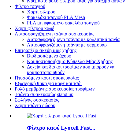
Κρεμαστό ρολό φίλτρου καφέ για στάξιμο αυτιών
Φίλτρο τσαγιού
Χαρτί φίλτρου
Φακελάκι τσαγιού PLA Mesh
PLA μη υφασμένο φακελάκι τσαγιού
Χαρτί φίλτρου καφέ
Αυτοσφραγιζόμενη τσάντα συσκευασίας
Αυτοσφραγιζόμενη τσάντα με κολλητική ταινία
Αυτοσφραγιζόμενη τσάντα με φερμουάρ
Επιτραπέζια σκεύη μιας χρήσης
Βιοδιασπώμενο άχυρο
Κομποστοποιήσιμο Κύπελλο Μίας Χρήσης
Δοχεία και δίσκοι τροφίμων που μπορούν να
κομποστοποιηθούν
Πτυσσόμενο κουτί συσκευασίας
Εξωτερική θήκη για καφέ και τσάι
Ρολό μεμβράνης συσκευασίας τροφίμων
Τσάντα συσκευασίας stand up
Σωλήνας συσκευασίας
Χαρτί τσάντα δώρου
Φίλτρο καφέ Lyocell Fast...