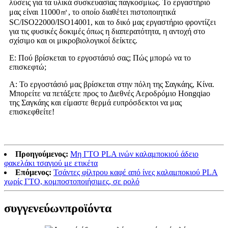
λύσεις για τα υλικά συσκευασίας παγκοσμίως. Το εργαστήριό
μας είναι 11000㎡, το οποίο διαθέτει πιστοποιητικά
SC/ISO22000/ISO14001, και το δικό μας εργαστήριο φροντίζει
για τις φυσικές δοκιμές όπως η διαπερατότητα, η αντοχή στο
σχίσιμο και οι μικροβιολογικοί δείκτες.
Ε: Πού βρίσκεται το εργοστάσιό σας; Πώς μπορώ να το
επισκεφτώ;
Α: Το εργοστάσιό μας βρίσκεται στην πόλη της Σαγκάης, Κίνα.
Μπορείτε να πετάξετε προς το Διεθνές Αεροδρόμιο Hongqiao
της Σαγκάης και είμαστε θερμά ευπρόσδεκτοι να μας
επισκεφθείτε!
Προηγούμενος:
Μη ΓΤΟ PLA ινών καλαμποκιού άδειο
φακελάκι τσαγιού με ετικέτα
Επόμενος:
Τσάντες φίλτρου καφέ από ίνες καλαμποκιού PLA
χωρίς ΓΤΟ, κομποστοποιήσιμες, σε ρολό
συγγενεύων
προϊόντα