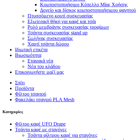
Κομποστοποιήσιμο Κύπελλο Μίας Χρήσης
Δοχείο και δίσκος κομποστοποιήσιμου φαγητού
Πτυσσόμενο κουτί συσκευασίας
Εξωτερική θήκη για καφέ και τσάι
Ρολό μεμβράνης συσκευασίας τροφίμων
Τσάντα συσκευασίας stand up
Σωλήνας συσκευασίας
Χαρτί τσάντα δώρου
Ιδιωτική ετικέτα
Βιωσιμότητα
Εταιρικά νέα
Νέα του κλάδου
Επικοινωνήστε μαζί μας
Σπίτι
Προϊόντα
Φίλτρο τσαγιού
Φακελάκι τσαγιού PLA Mesh
Κατηγορίες
Φίλτρο καφέ UFO Drape
Τσάντα καφέ με σταγόνες
Τσάντα φίλτρου καφέ για σταγόνες