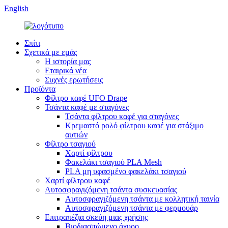
English
Σπίτι
Σχετικά με εμάς
Η ιστορία μας
Εταιρικά νέα
Συχνές ερωτήσεις
Προϊόντα
Φίλτρο καφέ UFO Drape
Τσάντα καφέ με σταγόνες
Τσάντα φίλτρου καφέ για σταγόνες
Κρεμαστό ρολό φίλτρου καφέ για στάξιμο
αυτιών
Φίλτρο τσαγιού
Χαρτί φίλτρου
Φακελάκι τσαγιού PLA Mesh
PLA μη υφασμένο φακελάκι τσαγιού
Χαρτί φίλτρου καφέ
Αυτοσφραγιζόμενη τσάντα συσκευασίας
Αυτοσφραγιζόμενη τσάντα με κολλητική ταινία
Αυτοσφραγιζόμενη τσάντα με φερμουάρ
Επιτραπέζια σκεύη μιας χρήσης
Βιοδιασπώμενο άχυρο