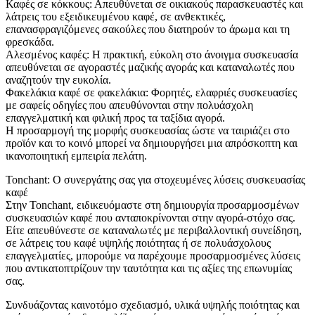
Καφές σε κόκκους: Απευθύνεται σε οικιακούς παρασκευαστές και
λάτρεις του εξειδικευμένου καφέ, σε ανθεκτικές,
επανασφραγιζόμενες σακούλες που διατηρούν το άρωμα και τη
φρεσκάδα.
Αλεσμένος καφές: Η πρακτική, εύκολη στο άνοιγμα συσκευασία
απευθύνεται σε αγοραστές μαζικής αγοράς και καταναλωτές που
αναζητούν την ευκολία.
Φακελάκια καφέ σε φακελάκια: Φορητές, ελαφριές συσκευασίες
με σαφείς οδηγίες που απευθύνονται στην πολυάσχολη
επαγγελματική και φιλική προς τα ταξίδια αγορά.
Η προσαρμογή της μορφής συσκευασίας ώστε να ταιριάζει στο
προϊόν και το κοινό μπορεί να δημιουργήσει μια απρόσκοπτη και
ικανοποιητική εμπειρία πελάτη.
Tonchant: Ο συνεργάτης σας για στοχευμένες λύσεις συσκευασίας
καφέ
Στην Tonchant, ειδικευόμαστε στη δημιουργία προσαρμοσμένων
συσκευασιών καφέ που ανταποκρίνονται στην αγορά-στόχο σας.
Είτε απευθύνεστε σε καταναλωτές με περιβαλλοντική συνείδηση,
σε λάτρεις του καφέ υψηλής ποιότητας ή σε πολυάσχολους
επαγγελματίες, μπορούμε να παρέχουμε προσαρμοσμένες λύσεις
που αντικατοπτρίζουν την ταυτότητα και τις αξίες της επωνυμίας
σας.
Συνδυάζοντας καινοτόμο σχεδιασμό, υλικά υψηλής ποιότητας και