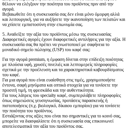
θέλουν να ελέγξουν την ποιότητα του προϊόντος πριν από την
αγορά.
Βεβαιωθείτε ότι η συσκευασία σας δεν είναι μόνο όμορφη αλλά
και λειτουργική, για να αυξήσετε την ικανοποίηση των πελατών και
να χτίσετε εμπιστοσύνη στην επωνυμία σας.
5. Αναδείξτε την αξία του προϊόντος μέσω της συσκευασίας
Διαφορετικές αγορές έχουν διαφορετικές αντιλήψεις για την αξία. Η
συσκευασία σας θα πρέπει να γνωστοποιεί με σαφήνεια το
μοναδικό σημείο πώλησης (USP) του καφέ σας:
Για την αγορά premium, η έμφαση δίνεται στην επίδειξη ποιότητας
με πλούσια υφή, χρυσές πινελιές και λεπτομερείς πληροφορίες
σχετικά με την προέλευση και τα χαρακτηριστικά καβουρδίσματος
του καφέ.
Για μια αγορά που είναι ευαίσθητη στις τιμές, χρησιμοποιήστε
έντονα, σαφή μηνύματα και οπτικά στοιχεία για να τονίσετε την
προσιτή τιμή, τη φρεσκάδα και την αυθεντικότητα.
Για τους λάτρεις του specialty καφέ, συμπεριλάβετε πληροφορίες
όπως σημειώσεις γευσιγνωσίας, προτάσεις παρασκευής ή
πιστοποιήσεις (π.χ. βιολογικό, δίκαιου εμπορίου) για να τονίσετε
την ποιότητα του προϊόντος.
Εστιάζοντας στις αξίες που είναι πιο σημαντικές για το κοινό σας,
μπορείτε να διασφαλίσετε ότι η συσκευασία σας επικοινωνεί
αποτελεσματικά την αξία του προϊόντος σας.