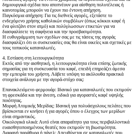
δημιουργικά σχέδια που αποπνέουν μια αίσθηση πολυτέλειας ή
καινοτομίας μπορούν να έχουν πιο έντονη απήχηση.
Παγκόσμια απήχηση: Για τις διεθνείς αγορές, εξετάστε το
ενδεχόμενο χρήσης καθολικών συμβόλων (όπως κόκκοι καφέ ή
ένα φλιτζάνι στον ατμό) και πολύγλωσσων ετικετών για να
διασφαλίσετε τη σαφήνεια και την προσβασιμότητα.
Η ευθυγράμμιση των σχεδίων σας με τις τάσεις της αγοράς
διασφαλίζει ότι οι συσκευασίες σας θα είναι οικείες και σχετικές με
τους τοπικούς καταναλωτές.
4. Εστίαση στη λειτουργικότητα
Εκτός από την αισθητική, η λειτουργικότητα είναι επίσης ζωτικής
σημασίας για τη συσκευασία του καφέ, επειδή επηρεάζει άμεσα
την εμπειρία του χρήστη. Λάβετε υπόψη τα ακόλουθα πρακτικά
στοιχεία ανάλογα με την αγορά-στόχο σας:
Επανακλειόμενο φερμουάρ: Ιδανικό για καταναλωτές που εκτιμούν
τη φρεσκάδα και την άνεση, ειδικά για αγοραστές καφέ υψηλής
ποιότητας.
Μορφή Ατομικής Μερίδας: Ιδανική για πολυάσχολους πελάτες που
βρίσκονται εν κινήσει ή για αγορές όπου ο έλεγχος των μερίδων
είναι σημαντικός.
Οικολογικά υλικά: Αυτό είναι απαραίτητο για τους περιβαλλοντικά
ευαισθητοποιημένους θεατές που εκτιμούν τη βιωσιμότητα.
Διαφανή παράθυρα ή πάνελ: Απευθύνεται σε καταναλωτές που