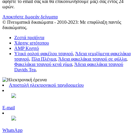
αφήστε το email σας και θα επικοινωνήσουμε μαζί σας εντός 24
ωρών.
Αποκτήστε δωρεάν δείγματα
© Πνευματικά δικαιώματα - 2010-2023: Με επιφύλαξη παντός
δικαιώματος.
Ζεστά προϊόντα
Χάρτης ιστότοπου
AMP Κινητό
Υλικό ρολού φακέλου τσαγιού
,
Άδεια γεμιζόμενα φακελάκια
τσαγιού
,
Πλα Πλέγμα
,
Άδεια φακελάκια τσαγιού σε φύλλα
,
Φακελάκια τσαγιού κενά χύμα
,
Άδεια φακελάκια τσαγιού
Davids Tea
,
Αποστολή ηλεκτρονικού ταχυδρομείου
E-mail
WhatsApp