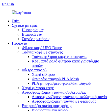
English
Σπίτι
Σχετικά με εμάς
Η ιστορία μας
Εταιρικά νέα
Συχνές ερωτήσεις
Προϊόντα
Φίλτρο καφέ UFO Drape
Τσάντα καφέ με σταγόνες
Τσάντα φίλτρου καφέ για σταγόνες
Κρεμαστό ρολό φίλτρου καφέ για στάξιμο
αυτιών
Φίλτρο τσαγιού
Χαρτί φίλτρου
Φακελάκι τσαγιού PLA Mesh
PLA μη υφασμένο φακελάκι τσαγιού
Χαρτί φίλτρου καφέ
Αυτοσφραγιζόμενη τσάντα συσκευασίας
Αυτοσφραγιζόμενη τσάντα με κολλητική ταινία
Αυτοσφραγιζόμενη τσάντα με φερμουάρ
Επιτραπέζια σκεύη μιας χρήσης
Βιοδιασπώμενο άχυρο