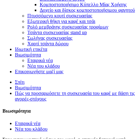
Κομποστοποιήσιμο Κύπελλο Μίας Χρήσης
Δοχείο και δίσκος κομποστοποιήσιμου φαγητού
Πτυσσόμενο κουτί συσκευασίας
Εξωτερική θήκη για καφέ και τσάι
Ρολό μεμβράνης συσκευασίας τροφίμων
Τσάντα συσκευασίας stand up
Σωλήνας συσκευασίας
Χαρτί τσάντα δώρου
Ιδιωτική ετικέτα
Βιωσιμότητα
Εταιρικά νέα
Νέα του κλάδου
Επικοινωνήστε μαζί μας
Σπίτι
Βιωσιμότητα
Πώς να προσαρμόσετε τη συσκευασία του καφέ με βάση τις
αγορές-στόχους
Βιωσιμότητα
Εταιρικά νέα
Νέα του κλάδου