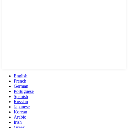
English
French
German
Portuguese
Spanish
Russian
Japanese
Korean
Arabic
Irish
Greek