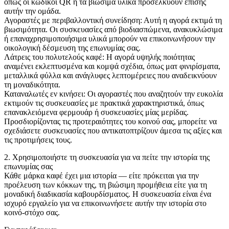
όπως οι κωδικοί QR ή τα βιώσιμα υλικά προσελκύουν επίσης
αυτήν την ομάδα.
Αγοραστές με περιβαλλοντική συνείδηση: Αυτή η αγορά εκτιμά τη
βιωσιμότητα. Οι συσκευασίες από βιοδιασπώμενα, ανακυκλώσιμα
ή επαναχρησιμοποιήσιμα υλικά μπορούν να επικοινωνήσουν την
οικολογική δέσμευση της επωνυμίας σας.
Λάτρεις του πολυτελούς καφέ: Η αγορά υψηλής ποιότητας
αναμένει εκλεπτυσμένα και κομψά σχέδια, όπως ματ φινιρίσματα,
μεταλλικά φύλλα και ανάγλυφες λεπτομέρειες που αναδεικνύουν
τη μοναδικότητα.
Καταναλωτές εν κινήσει: Οι αγοραστές που αναζητούν την ευκολία
εκτιμούν τις συσκευασίες με πρακτικά χαρακτηριστικά, όπως
επανακλειόμενα φερμουάρ ή συσκευασίες μίας μερίδας.
Προσδιορίζοντας τις προτεραιότητες του κοινού σας, μπορείτε να
σχεδιάσετε συσκευασίες που αντικατοπτρίζουν άμεσα τις αξίες και
τις προτιμήσεις τους.
2. Χρησιμοποιήστε τη συσκευασία για να πείτε την ιστορία της
επωνυμίας σας
Κάθε μάρκα καφέ έχει μια ιστορία — είτε πρόκειται για την
προέλευση των κόκκων της, τη βιώσιμη προμήθεια είτε για τη
μοναδική διαδικασία καβουρδίσματος. Η συσκευασία είναι ένα
ισχυρό εργαλείο για να επικοινωνήσετε αυτήν την ιστορία στο
κοινό-στόχο σας.