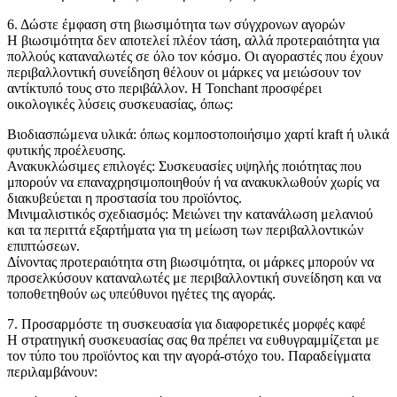
6. Δώστε έμφαση στη βιωσιμότητα των σύγχρονων αγορών
Η βιωσιμότητα δεν αποτελεί πλέον τάση, αλλά προτεραιότητα για
πολλούς καταναλωτές σε όλο τον κόσμο. Οι αγοραστές που έχουν
περιβαλλοντική συνείδηση ​​θέλουν οι μάρκες να μειώσουν τον
αντίκτυπό τους στο περιβάλλον. Η Tonchant προσφέρει
οικολογικές λύσεις συσκευασίας, όπως:
Βιοδιασπώμενα υλικά: όπως κομποστοποιήσιμο χαρτί kraft ή υλικά
φυτικής προέλευσης.
Ανακυκλώσιμες επιλογές: Συσκευασίες υψηλής ποιότητας που
μπορούν να επαναχρησιμοποιηθούν ή να ανακυκλωθούν χωρίς να
διακυβεύεται η προστασία του προϊόντος.
Μινιμαλιστικός σχεδιασμός: Μειώνει την κατανάλωση μελανιού
και τα περιττά εξαρτήματα για τη μείωση των περιβαλλοντικών
επιπτώσεων.
Δίνοντας προτεραιότητα στη βιωσιμότητα, οι μάρκες μπορούν να
προσελκύσουν καταναλωτές με περιβαλλοντική συνείδηση ​​και να
τοποθετηθούν ως υπεύθυνοι ηγέτες της αγοράς.
7. Προσαρμόστε τη συσκευασία για διαφορετικές μορφές καφέ
Η στρατηγική συσκευασίας σας θα πρέπει να ευθυγραμμίζεται με
τον τύπο του προϊόντος και την αγορά-στόχο του. Παραδείγματα
περιλαμβάνουν: