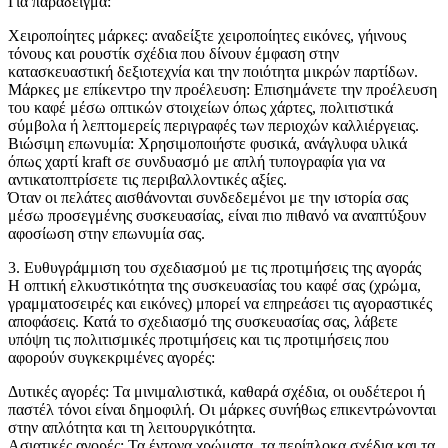
Για παράδειγμα:
Χειροποίητες μάρκες: αναδείξτε χειροποίητες εικόνες, γήινους
τόνους και ρουστίκ σχέδια που δίνουν έμφαση στην
κατασκευαστική δεξιοτεχνία και την ποιότητα μικρών παρτίδων.
Μάρκες με επίκεντρο την προέλευση: Επισημάνετε την προέλευση
του καφέ μέσω οπτικών στοιχείων όπως χάρτες, πολιτιστικά
σύμβολα ή λεπτομερείς περιγραφές των περιοχών καλλιέργειας.
Βιώσιμη επωνυμία: Χρησιμοποιήστε φυσικά, ανάγλυφα υλικά
όπως χαρτί kraft σε συνδυασμό με απλή τυπογραφία για να
αντικατοπτρίσετε τις περιβαλλοντικές αξίες.
Όταν οι πελάτες αισθάνονται συνδεδεμένοι με την ιστορία σας
μέσω προσεγμένης συσκευασίας, είναι πιο πιθανό να αναπτύξουν
αφοσίωση στην επωνυμία σας.
3. Ευθυγράμμιση του σχεδιασμού με τις προτιμήσεις της αγοράς
Η οπτική ελκυστικότητα της συσκευασίας του καφέ σας (χρώμα,
γραμματοσειρές και εικόνες) μπορεί να επηρεάσει τις αγοραστικές
αποφάσεις. Κατά το σχεδιασμό της συσκευασίας σας, λάβετε
υπόψη τις πολιτισμικές προτιμήσεις και τις προτιμήσεις που
αφορούν συγκεκριμένες αγορές:
Δυτικές αγορές: Τα μινιμαλιστικά, καθαρά σχέδια, οι ουδέτεροι ή
παστέλ τόνοι είναι δημοφιλή. Οι μάρκες συνήθως επικεντρώνονται
στην απλότητα και τη λειτουργικότητα.
Ασιατικές αγορές: Τα έντονα χρώματα, τα περίπλοκα σχέδια και τα