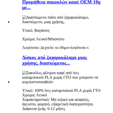
Προμήθεια σακουλών καφέ OEM 10g
με...
Υλικό: Βαγάσση
Χρώμα: Λευκό/Μπισκότο
Λογότυπο: Δεχτείτε το έθιμο
«
λογότυπο s
Δίσκος από ζαχαροκάλαμο μιας
χρήσης, διασπώμενος...
Υλικό: 100% ίνες καλαμποκιού PLA χωρίς ΓΤΟ
Χρώμα: Λευκό
Χαρακτηριστικό: Μη τοξικό και ασφαλές,
άγευστο, φορητό, εξαιρετική διαπερατότητα.
Διάρκεια ζωής: 6-12 μήνες