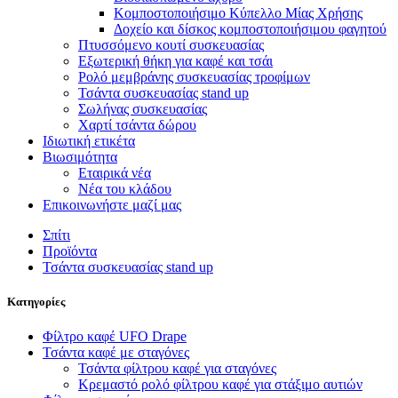
Κομποστοποιήσιμο Κύπελλο Μίας Χρήσης
Δοχείο και δίσκος κομποστοποιήσιμου φαγητού
Πτυσσόμενο κουτί συσκευασίας
Εξωτερική θήκη για καφέ και τσάι
Ρολό μεμβράνης συσκευασίας τροφίμων
Τσάντα συσκευασίας stand up
Σωλήνας συσκευασίας
Χαρτί τσάντα δώρου
Ιδιωτική ετικέτα
Βιωσιμότητα
Εταιρικά νέα
Νέα του κλάδου
Επικοινωνήστε μαζί μας
Σπίτι
Προϊόντα
Τσάντα συσκευασίας stand up
Κατηγορίες
Φίλτρο καφέ UFO Drape
Τσάντα καφέ με σταγόνες
Τσάντα φίλτρου καφέ για σταγόνες
Κρεμαστό ρολό φίλτρου καφέ για στάξιμο αυτιών