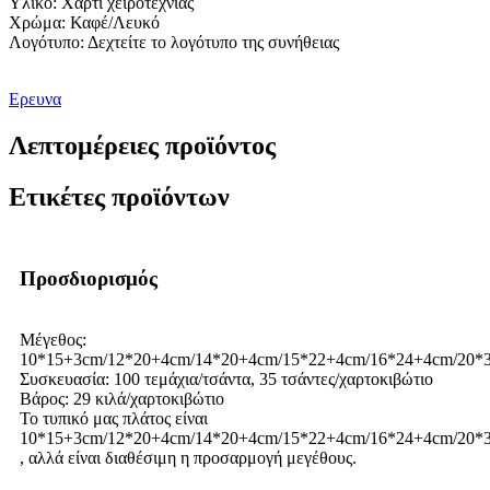
Υλικό: Χαρτί χειροτεχνίας
Χρώμα: Καφέ/Λευκό
Λογότυπο: Δεχτείτε το λογότυπο της συνήθειας
Ερευνα
Λεπτομέρειες προϊόντος
Ετικέτες προϊόντων
Προσδιορισμός
Μέγεθος:
10*15+3cm/12*20+4cm/14*20+4cm/15*22+4cm/16*24+4cm/20*
Συσκευασία: 100 τεμάχια/τσάντα, 35 τσάντες/χαρτοκιβώτιο
Βάρος: 29 κιλά/χαρτοκιβώτιο
Το τυπικό μας πλάτος είναι
10*15+3cm/12*20+4cm/14*20+4cm/15*22+4cm/16*24+4cm/20*
, αλλά είναι διαθέσιμη η προσαρμογή μεγέθους.