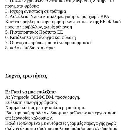
2. Πολλών χρήσεων: Ανθεκτικό στην υγρασία, διατηρεί τα
πράγματα φρέσκα
3. Ισχυρή αντίσταση σε τρύπημα
4. Ασφάλεια: Υλικά κατάλληλα για τρόφιμα, χωρίς BPA.
Κανένα πρόβλημα στην τήρηση των προτύπων της ΕΕ. Φιλικό
προς το περιβάλλον, χωρίς ρύπανση
5. Πιστοποιητικό: Πρότυπο ΕΕ
6. Κατάλληλο για άνοιγμα και φύλαξη
7. Ο ανοιχτός τρόπος μπορεί να προσαρμοστεί
8. καλό εμπόδιο στα αέρια
Συχνές ερωτήσεις
Ε: Γιατί να μας επιλέξετε;
Α: Υπηρεσία OEM/ODM, προσαρμογή.
Ευέλικτη επιλογή χρώματος.
Χαμηλό κόστος με την καλύτερη ποιότητα.
Ιδιοκτησιακή ομάδα σχεδιασμού προϊόντων και εργοστάσιο
επεξεργασίας καλουπιών.
Καλά εξοπλισμένο με αυτόματες γραμμές παραγωγής χωρίς
σκόνη/εύκαμπτο σύστημα πολτοποίησης/ομάδα σχεδιασμού