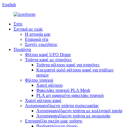
English
Σπίτι
Σχετικά με εμάς
Η ιστορία μας
Εταιρικά νέα
Συχνές ερωτήσεις
Προϊόντα
Φίλτρο καφέ UFO Drape
Τσάντα καφέ με σταγόνες
Τσάντα φίλτρου καφέ για σταγόνες
Κρεμαστό ρολό φίλτρου καφέ για στάξιμο
αυτιών
Φίλτρο τσαγιού
Χαρτί φίλτρου
Φακελάκι τσαγιού PLA Mesh
PLA μη υφασμένο φακελάκι τσαγιού
Χαρτί φίλτρου καφέ
Αυτοσφραγιζόμενη τσάντα συσκευασίας
Αυτοσφραγιζόμενη τσάντα με κολλητική ταινία
Αυτοσφραγιζόμενη τσάντα με φερμουάρ
Επιτραπέζια σκεύη μιας χρήσης
Βιοδιασπώμενο άχυρο