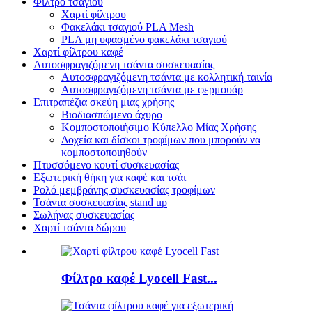
Φίλτρο τσαγιού
Χαρτί φίλτρου
Φακελάκι τσαγιού PLA Mesh
PLA μη υφασμένο φακελάκι τσαγιού
Χαρτί φίλτρου καφέ
Αυτοσφραγιζόμενη τσάντα συσκευασίας
Αυτοσφραγιζόμενη τσάντα με κολλητική ταινία
Αυτοσφραγιζόμενη τσάντα με φερμουάρ
Επιτραπέζια σκεύη μιας χρήσης
Βιοδιασπώμενο άχυρο
Κομποστοποιήσιμο Κύπελλο Μίας Χρήσης
Δοχεία και δίσκοι τροφίμων που μπορούν να
κομποστοποιηθούν
Πτυσσόμενο κουτί συσκευασίας
Εξωτερική θήκη για καφέ και τσάι
Ρολό μεμβράνης συσκευασίας τροφίμων
Τσάντα συσκευασίας stand up
Σωλήνας συσκευασίας
Χαρτί τσάντα δώρου
Φίλτρο καφέ Lyocell Fast...