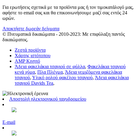
Για ερωτήσεις σχετικά με τα προϊόντα μας ή τον τιμοκατάλογό μας,
αφήστε το email σας και θα επικοινωνήσουμε μαζί σας εντός 24
ωρών.
Αποκτήστε δωρεάν δείγματα
© Πνευματικά δικαιώματα - 2010-2023: Με επιφύλαξη παντός
δικαιώματος.
Ζεστά προϊόντα
Χάρτης ιστότοπου
AMP Κινητό
Άδεια φακελάκια τσαγιού σε φύλλα
,
Φακελάκια τσαγιού
κενά χύμα
,
Πλα Πλέγμα
,
Άδεια γεμιζόμενα φακελάκια
τσαγιού
,
Υλικό ρολού φακέλου τσαγιού
,
Άδεια φακελάκια
τσαγιού Davids Tea
,
Αποστολή ηλεκτρονικού ταχυδρομείου
E-mail