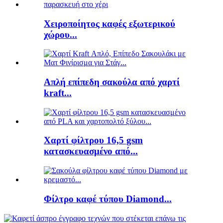
Χειροποίητος καφές εξωτερικού
χώρου...
Απλή επίπεδη σακούλα από χαρτί
kraft...
Χαρτί φίλτρου 16,5 gsm
κατασκευασμένο από...
Φίλτρο καφέ τύπου Diamond...