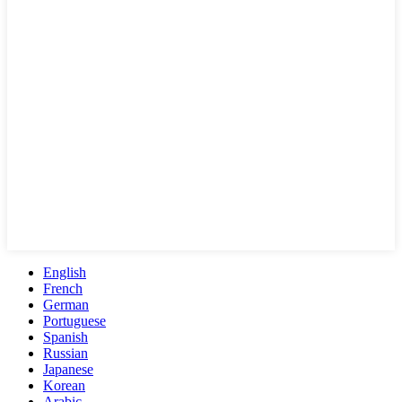
English
French
German
Portuguese
Spanish
Russian
Japanese
Korean
Arabic