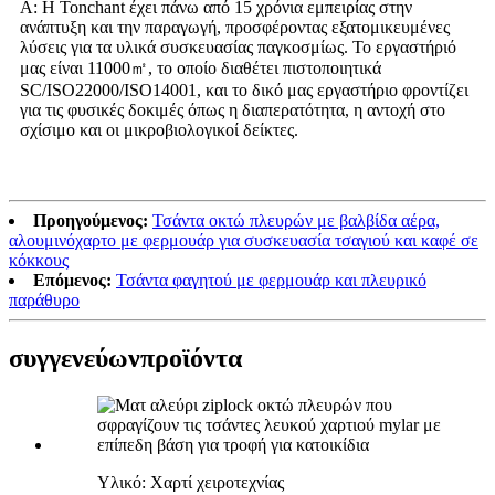
Α: Η Tonchant έχει πάνω από 15 χρόνια εμπειρίας στην
ανάπτυξη και την παραγωγή, προσφέροντας εξατομικευμένες
λύσεις για τα υλικά συσκευασίας παγκοσμίως. Το εργαστήριό
μας είναι 11000㎡, το οποίο διαθέτει πιστοποιητικά
SC/ISO22000/ISO14001, και το δικό μας εργαστήριο φροντίζει
για τις φυσικές δοκιμές όπως η διαπερατότητα, η αντοχή στο
σχίσιμο και οι μικροβιολογικοί δείκτες.
Προηγούμενος:
Τσάντα οκτώ πλευρών με βαλβίδα αέρα,
αλουμινόχαρτο με φερμουάρ για συσκευασία τσαγιού και καφέ σε
κόκκους
Επόμενος:
Τσάντα φαγητού με φερμουάρ και πλευρικό
παράθυρο
συγγενεύων
προϊόντα
Υλικό: Χαρτί χειροτεχνίας