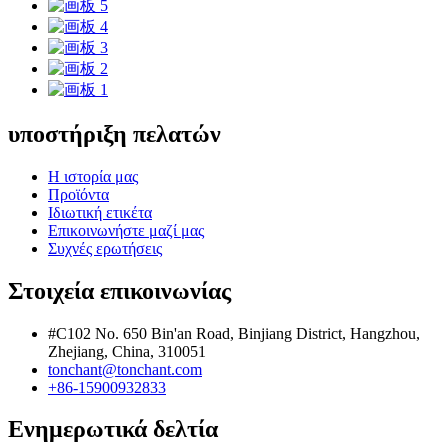
υποστήριξη πελατών
Η ιστορία μας
Προϊόντα
Ιδιωτική ετικέτα
Επικοινωνήστε μαζί μας
Συχνές ερωτήσεις
Στοιχεία επικοινωνίας
#C102 No. 650 Bin'an Road, Binjiang District, Hangzhou,
Zhejiang, China, 310051
tonchant@tonchant.com
+86-15900932833
Ενημερωτικά δελτία