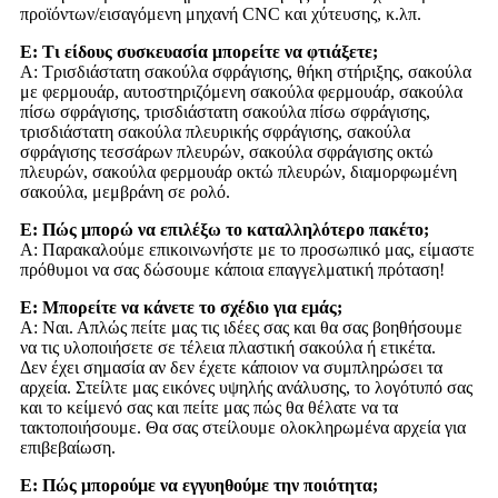
προϊόντων/εισαγόμενη μηχανή CNC και χύτευσης, κ.λπ.
Ε: Τι είδους συσκευασία μπορείτε να φτιάξετε;
Α: Τρισδιάστατη σακούλα σφράγισης, θήκη στήριξης, σακούλα
με φερμουάρ, αυτοστηριζόμενη σακούλα φερμουάρ, σακούλα
πίσω σφράγισης, τρισδιάστατη σακούλα πίσω σφράγισης,
τρισδιάστατη σακούλα πλευρικής σφράγισης, σακούλα
σφράγισης τεσσάρων πλευρών, σακούλα σφράγισης οκτώ
πλευρών, σακούλα φερμουάρ οκτώ πλευρών, διαμορφωμένη
σακούλα, μεμβράνη σε ρολό.
Ε: Πώς μπορώ να επιλέξω το καταλληλότερο πακέτο;
Α: Παρακαλούμε επικοινωνήστε με το προσωπικό μας, είμαστε
πρόθυμοι να σας δώσουμε κάποια επαγγελματική πρόταση!
Ε: Μπορείτε να κάνετε το σχέδιο για εμάς;
Α: Ναι. Απλώς πείτε μας τις ιδέες σας και θα σας βοηθήσουμε
να τις υλοποιήσετε σε τέλεια πλαστική σακούλα ή ετικέτα.
Δεν έχει σημασία αν δεν έχετε κάποιον να συμπληρώσει τα
αρχεία. Στείλτε μας εικόνες υψηλής ανάλυσης, το λογότυπό σας
και το κείμενό σας και πείτε μας πώς θα θέλατε να τα
τακτοποιήσουμε. Θα σας στείλουμε ολοκληρωμένα αρχεία για
επιβεβαίωση.
Ε: Πώς μπορούμε να εγγυηθούμε την ποιότητα;