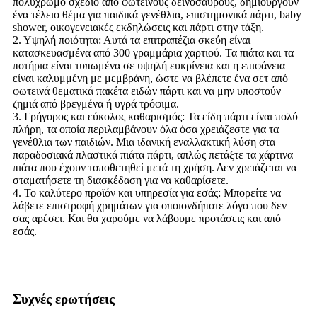
πολύχρωμο σχέδιο από φωτεινούς δεινόσαυρους, δημιουργούν
ένα τέλειο θέμα για παιδικά γενέθλια, επιστημονικά πάρτι, baby
shower, οικογενειακές εκδηλώσεις και πάρτι στην τάξη.
2. Υψηλή ποιότητα: Αυτά τα επιτραπέζια σκεύη είναι
κατασκευασμένα από 300 γραμμάρια χαρτιού. Τα πιάτα και τα
ποτήρια είναι τυπωμένα σε υψηλή ευκρίνεια και η επιφάνεια
είναι καλυμμένη με μεμβράνη, ώστε να βλέπετε ένα σετ από
φωτεινά θεματικά πακέτα ειδών πάρτι και να μην υποστούν
ζημιά από βρεγμένα ή υγρά τρόφιμα.
3. Γρήγορος και εύκολος καθαρισμός: Τα είδη πάρτι είναι πολύ
πλήρη, τα οποία περιλαμβάνουν όλα όσα χρειάζεστε για τα
γενέθλια των παιδιών. Μια ιδανική εναλλακτική λύση στα
παραδοσιακά πλαστικά πιάτα πάρτι, απλώς πετάξτε τα χάρτινα
πιάτα που έχουν τοποθετηθεί μετά τη χρήση. Δεν χρειάζεται να
σταματήσετε τη διασκέδαση για να καθαρίσετε.
4. Το καλύτερο προϊόν και υπηρεσία για εσάς: Μπορείτε να
λάβετε επιστροφή χρημάτων για οποιονδήποτε λόγο που δεν
σας αρέσει. Και θα χαρούμε να λάβουμε προτάσεις και από
εσάς.
Συχνές ερωτήσεις