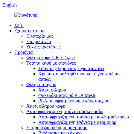
English
Σπίτι
Σχετικά με εμάς
Η ιστορία μας
Εταιρικά νέα
Συχνές ερωτήσεις
Προϊόντα
Φίλτρο καφέ UFO Drape
Τσάντα καφέ με σταγόνες
Τσάντα φίλτρου καφέ για σταγόνες
Κρεμαστό ρολό φίλτρου καφέ για στάξιμο
αυτιών
Φίλτρο τσαγιού
Χαρτί φίλτρου
Φακελάκι τσαγιού PLA Mesh
PLA μη υφασμένο φακελάκι τσαγιού
Χαρτί φίλτρου καφέ
Αυτοσφραγιζόμενη τσάντα συσκευασίας
Αυτοσφραγιζόμενη τσάντα με κολλητική ταινία
Αυτοσφραγιζόμενη τσάντα με φερμουάρ
Επιτραπέζια σκεύη μιας χρήσης
Βιοδιασπώμενο άχυρο