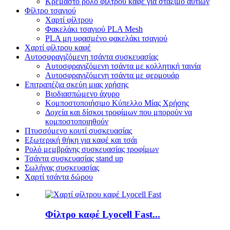
Κρεμαστό ρολό φίλτρου καφέ για στάξιμο αυτιών
Φίλτρο τσαγιού
Χαρτί φίλτρου
Φακελάκι τσαγιού PLA Mesh
PLA μη υφασμένο φακελάκι τσαγιού
Χαρτί φίλτρου καφέ
Αυτοσφραγιζόμενη τσάντα συσκευασίας
Αυτοσφραγιζόμενη τσάντα με κολλητική ταινία
Αυτοσφραγιζόμενη τσάντα με φερμουάρ
Επιτραπέζια σκεύη μιας χρήσης
Βιοδιασπώμενο άχυρο
Κομποστοποιήσιμο Κύπελλο Μίας Χρήσης
Δοχεία και δίσκοι τροφίμων που μπορούν να
κομποστοποιηθούν
Πτυσσόμενο κουτί συσκευασίας
Εξωτερική θήκη για καφέ και τσάι
Ρολό μεμβράνης συσκευασίας τροφίμων
Τσάντα συσκευασίας stand up
Σωλήνας συσκευασίας
Χαρτί τσάντα δώρου
Φίλτρο καφέ Lyocell Fast...