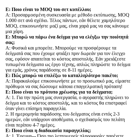
Ε: Ποιο είναι το MOQ του σετ κυπέλλου;
Α: Προσαρμοσμένη συσκευασία με μέθοδο εκτύπωσης, MOQ
1.000 σετ ανά σχέδιο. Τέλος πάντων, εάν θέλετε χαμηλότερο
MOQ, επικοινωνήστε μαζί μας, είναι χαρά μας να σας κάνουμε
μια χάρη.
Ε: Μπορώ να πάρω ένα δείγμα για να ελέγξω την ποιότητά
σας;
Α: Φυσικά και μπορείτε. Μπορούμε να προσφέρουμε τα
δείγματά σας που έχουμε φτιάξει πριν δωρεάν για τον έλεγχο
σας, εφόσον απαιτείται το κόστος αποστολής. Εάν χρειάζεστε
τυπωμένα δείγματα ως έργο τέχνης, απλώς πληρώστε το δείγμα
για εμάς, χρόνος παράδοσης σε 8-11 ημέρες.
Ε: Πώς μπορώ να επιλέξω το καταλληλότερο πακέτο;
Α: Παρακαλούμε επικοινωνήστε με το προσωπικό μας, είμαστε
πρόθυμοι να σας δώσουμε κάποια επαγγελματική πρόταση!
Ε: Ποιο είναι το πρότυπο χρέωσης για τα δείγματα;
Α: 1. Για την πρώτη μας συνεργασία, ο αγοραστής πληρώνει το
δείγμα και το κόστος αποστολής, και το κόστος θα επιστραφεί
όταν γίνει επίσημη παραγγελία.
2. Η ημερομηνία παράδοσης του δείγματος είναι εντός 2-3
ημερών, εάν υπάρχουν αποθέματα, ο σχεδιασμός του πελάτη
είναι περίπου 4-7 ημέρες.
Ε: Ποια είναι η διαδικασία παραγγελίας;
Α: 1. Έρευνα--- Όσο πιο λεπτομερείς πληροφορίες παρέχετε,