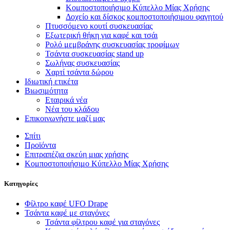
Κομποστοποιήσιμο Κύπελλο Μίας Χρήσης
Δοχείο και δίσκος κομποστοποιήσιμου φαγητού
Πτυσσόμενο κουτί συσκευασίας
Εξωτερική θήκη για καφέ και τσάι
Ρολό μεμβράνης συσκευασίας τροφίμων
Τσάντα συσκευασίας stand up
Σωλήνας συσκευασίας
Χαρτί τσάντα δώρου
Ιδιωτική ετικέτα
Βιωσιμότητα
Εταιρικά νέα
Νέα του κλάδου
Επικοινωνήστε μαζί μας
Σπίτι
Προϊόντα
Επιτραπέζια σκεύη μιας χρήσης
Κομποστοποιήσιμο Κύπελλο Μίας Χρήσης
Κατηγορίες
Φίλτρο καφέ UFO Drape
Τσάντα καφέ με σταγόνες
Τσάντα φίλτρου καφέ για σταγόνες