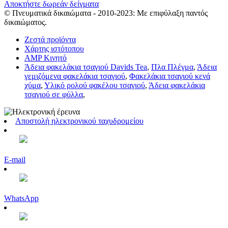
Αποκτήστε δωρεάν δείγματα
© Πνευματικά δικαιώματα - 2010-2023: Με επιφύλαξη παντός
δικαιώματος.
Ζεστά προϊόντα
Χάρτης ιστότοπου
AMP Κινητό
Άδεια φακελάκια τσαγιού Davids Tea
,
Πλα Πλέγμα
,
Άδεια
γεμιζόμενα φακελάκια τσαγιού
,
Φακελάκια τσαγιού κενά
χύμα
,
Υλικό ρολού φακέλου τσαγιού
,
Άδεια φακελάκια
τσαγιού σε φύλλα
,
Αποστολή ηλεκτρονικού ταχυδρομείου
E-mail
WhatsApp