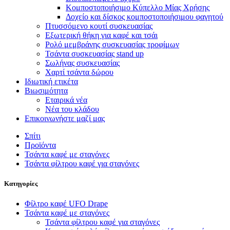
Κομποστοποιήσιμο Κύπελλο Μίας Χρήσης
Δοχείο και δίσκος κομποστοποιήσιμου φαγητού
Πτυσσόμενο κουτί συσκευασίας
Εξωτερική θήκη για καφέ και τσάι
Ρολό μεμβράνης συσκευασίας τροφίμων
Τσάντα συσκευασίας stand up
Σωλήνας συσκευασίας
Χαρτί τσάντα δώρου
Ιδιωτική ετικέτα
Βιωσιμότητα
Εταιρικά νέα
Νέα του κλάδου
Επικοινωνήστε μαζί μας
Σπίτι
Προϊόντα
Τσάντα καφέ με σταγόνες
Τσάντα φίλτρου καφέ για σταγόνες
Κατηγορίες
Φίλτρο καφέ UFO Drape
Τσάντα καφέ με σταγόνες
Τσάντα φίλτρου καφέ για σταγόνες