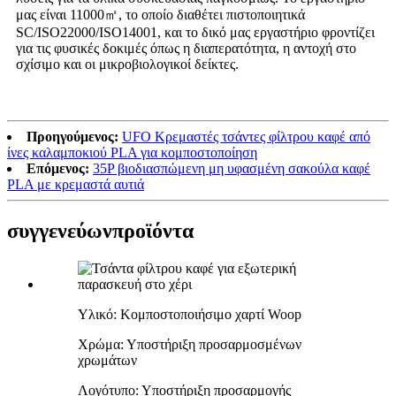
μας είναι 11000㎡, το οποίο διαθέτει πιστοποιητικά
SC/ISO22000/ISO14001, και το δικό μας εργαστήριο φροντίζει
για τις φυσικές δοκιμές όπως η διαπερατότητα, η αντοχή στο
σχίσιμο και οι μικροβιολογικοί δείκτες.
Προηγούμενος:
UFO Κρεμαστές τσάντες φίλτρου καφέ από
ίνες καλαμποκιού PLA για κομποστοποίηση
Επόμενος:
35P βιοδιασπώμενη μη υφασμένη σακούλα καφέ
PLA με κρεμαστά αυτιά
συγγενεύων
προϊόντα
Υλικό: Κομποστοποιήσιμο χαρτί Woop
Χρώμα: Υποστήριξη προσαρμοσμένων
χρωμάτων
Λογότυπο: Υποστήριξη προσαρμογής