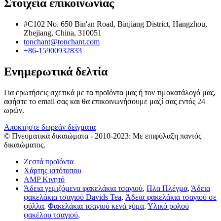
Στοιχεία επικοινωνίας
#C102 No. 650 Bin'an Road, Binjiang District, Hangzhou,
Zhejiang, China, 310051
tonchant@tonchant.com
+86-15900932833
Ενημερωτικά δελτία
Για ερωτήσεις σχετικά με τα προϊόντα μας ή τον τιμοκατάλογό μας,
αφήστε το email σας και θα επικοινωνήσουμε μαζί σας εντός 24
ωρών.
Αποκτήστε δωρεάν δείγματα
© Πνευματικά δικαιώματα - 2010-2023: Με επιφύλαξη παντός
δικαιώματος.
Ζεστά προϊόντα
Χάρτης ιστότοπου
AMP Κινητό
Άδεια γεμιζόμενα φακελάκια τσαγιού
,
Πλα Πλέγμα
,
Άδεια
φακελάκια τσαγιού Davids Tea
,
Άδεια φακελάκια τσαγιού σε
φύλλα
,
Φακελάκια τσαγιού κενά χύμα
,
Υλικό ρολού
φακέλου τσαγιού
,