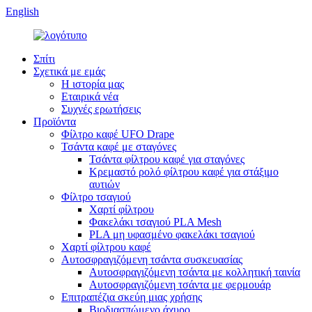
English
Σπίτι
Σχετικά με εμάς
Η ιστορία μας
Εταιρικά νέα
Συχνές ερωτήσεις
Προϊόντα
Φίλτρο καφέ UFO Drape
Τσάντα καφέ με σταγόνες
Τσάντα φίλτρου καφέ για σταγόνες
Κρεμαστό ρολό φίλτρου καφέ για στάξιμο
αυτιών
Φίλτρο τσαγιού
Χαρτί φίλτρου
Φακελάκι τσαγιού PLA Mesh
PLA μη υφασμένο φακελάκι τσαγιού
Χαρτί φίλτρου καφέ
Αυτοσφραγιζόμενη τσάντα συσκευασίας
Αυτοσφραγιζόμενη τσάντα με κολλητική ταινία
Αυτοσφραγιζόμενη τσάντα με φερμουάρ
Επιτραπέζια σκεύη μιας χρήσης
Βιοδιασπώμενο άχυρο