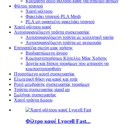
Κρεμαστό ρολό φίλτρου καφέ για στάξιμο αυτιών
Φίλτρο τσαγιού
Χαρτί φίλτρου
Φακελάκι τσαγιού PLA Mesh
PLA μη υφασμένο φακελάκι τσαγιού
Χαρτί φίλτρου καφέ
Αυτοσφραγιζόμενη τσάντα συσκευασίας
Αυτοσφραγιζόμενη τσάντα με κολλητική ταινία
Αυτοσφραγιζόμενη τσάντα με φερμουάρ
Επιτραπέζια σκεύη μιας χρήσης
Βιοδιασπώμενο άχυρο
Κομποστοποιήσιμο Κύπελλο Μίας Χρήσης
Δοχεία και δίσκοι τροφίμων που μπορούν να
κομποστοποιηθούν
Πτυσσόμενο κουτί συσκευασίας
Εξωτερική θήκη για καφέ και τσάι
Ρολό μεμβράνης συσκευασίας τροφίμων
Τσάντα συσκευασίας stand up
Σωλήνας συσκευασίας
Χαρτί τσάντα δώρου
Φίλτρο καφέ Lyocell Fast...