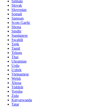
Sinhala
Slovak
Slovenian
Somali
Samoan
Scots Gaelic
Shona
Sindhi
Sundanese
Swahili
Tajik
Tamil
Telugu
Thai
Ukrainian
Urdu
Uzbek
Vietnamese
Welsh
Xhosa
Yiddish
Yoruba
Zulu
Kinyarwanda
Tatar