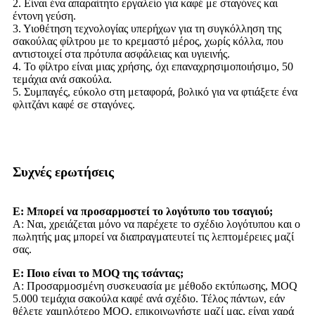
2. Είναι ένα απαραίτητο εργαλείο για καφέ με σταγόνες και
έντονη γεύση.
3. Υιοθέτηση τεχνολογίας υπερήχων για τη συγκόλληση της
σακούλας φίλτρου με το κρεμαστό μέρος, χωρίς κόλλα, που
αντιστοιχεί στα πρότυπα ασφάλειας και υγιεινής.
4. Το φίλτρο είναι μιας χρήσης, όχι επαναχρησιμοποιήσιμο, 50
τεμάχια ανά σακούλα.
5. Συμπαγές, εύκολο στη μεταφορά, βολικό για να φτιάξετε ένα
φλιτζάνι καφέ σε σταγόνες.
Συχνές ερωτήσεις
Ε: Μπορεί να προσαρμοστεί το λογότυπο του τσαγιού;
Α: Ναι, χρειάζεται μόνο να παρέχετε το σχέδιο λογότυπου και ο
πωλητής μας μπορεί να διαπραγματευτεί τις λεπτομέρειες μαζί
σας.
Ε: Ποιο είναι το MOQ της τσάντας;
Α: Προσαρμοσμένη συσκευασία με μέθοδο εκτύπωσης, MOQ
5.000 τεμάχια σακούλα καφέ ανά σχέδιο. Τέλος πάντων, εάν
θέλετε χαμηλότερο MOQ, επικοινωνήστε μαζί μας, είναι χαρά