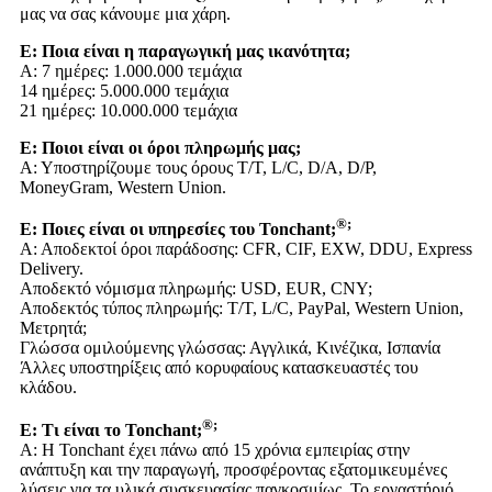
μας να σας κάνουμε μια χάρη.
Ε: Ποια είναι η παραγωγική μας ικανότητα;
Α: 7 ημέρες: 1.000.000 τεμάχια
14 ημέρες: 5.000.000 τεμάχια
21 ημέρες: 10.000.000 τεμάχια
Ε: Ποιοι είναι οι όροι πληρωμής μας;
Α: Υποστηρίζουμε τους όρους T/T, L/C, D/A, D/P,
MoneyGram, Western Union.
®;
Ε: Ποιες είναι οι υπηρεσίες του Tonchant;
Α: Αποδεκτοί όροι παράδοσης: CFR, CIF, EXW, DDU, Express
Delivery.
Αποδεκτό νόμισμα πληρωμής: USD, EUR, CNY;
Αποδεκτός τύπος πληρωμής: T/T, L/C, PayPal, Western Union,
Μετρητά;
Γλώσσα ομιλούμενης γλώσσας: Αγγλικά, Κινέζικα, Ισπανία
Άλλες υποστηρίξεις από κορυφαίους κατασκευαστές του
κλάδου.
®;
Ε: Τι είναι το Tonchant;
Α: Η Tonchant έχει πάνω από 15 χρόνια εμπειρίας στην
ανάπτυξη και την παραγωγή, προσφέροντας εξατομικευμένες
λύσεις για τα υλικά συσκευασίας παγκοσμίως. Το εργαστήριό